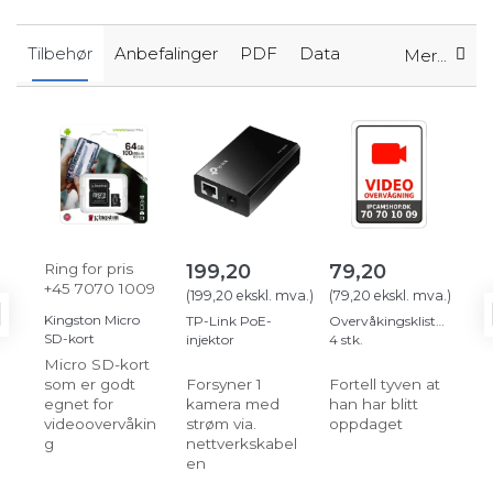
Tilbehør
Anbefalinger
PDF
Data
Mer...
Ring for pris
199,20
79,20
15
+45 7070 1009
(
199,20
ekskl. mva.
)
(
79,20
ekskl. mva.
)
(
15
Kingston Micro
TP-Link PoE-
Overvåkingsklistremerke
Hik
SD-kort
injektor
4 stk.
127
Veg
Micro SD-kort
som er godt
Forsyner 1
Fortell tyven at
Hv
egnet for
kamera med
han har blitt
må 
videoovervåkin
strøm via.
oppdaget
un
g
nettverkskabel
Sp
en
rel
PT