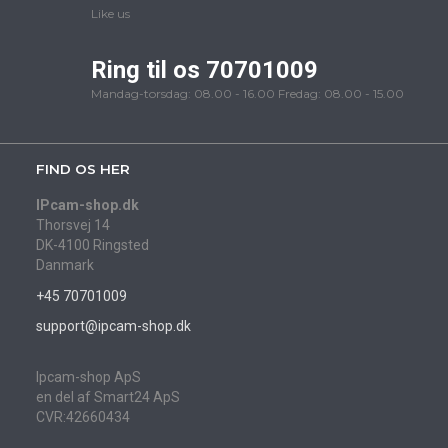
Like us
Ring til os 70701009
Mandag-torsdag: 08.00 - 16.00 Fredag: 08.00 - 15.00
FIND OS HER
IPcam-shop.dk
Thorsvej 14
DK-4100 Ringsted
Danmark
+45 70701009
support@ipcam-shop.dk
Ipcam-shop ApS
en del af Smart24 ApS
CVR:42660434