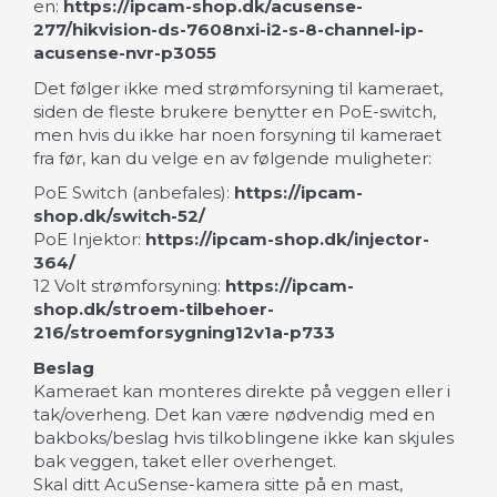
en:
https://ipcam-shop.dk/acusense-
277/hikvision-ds-7608nxi-i2-s-8-channel-ip-
acusense-nvr-p3055
Det følger ikke med strømforsyning til kameraet,
siden de fleste brukere benytter en PoE-switch,
men hvis du ikke har noen forsyning til kameraet
fra før, kan du velge en av følgende muligheter:
PoE Switch (anbefales):
https://ipcam-
shop.dk/switch-52/
PoE Injektor:
https://ipcam-shop.dk/injector-
364/
12 Volt strømforsyning:
https://ipcam-
shop.dk/stroem-tilbehoer-
216/stroemforsygning12v1a-p733
Beslag
Kameraet kan monteres direkte på veggen eller i
tak/overheng. Det kan være nødvendig med en
bakboks/beslag hvis tilkoblingene ikke kan skjules
bak veggen, taket eller overhenget.
Skal ditt AcuSense-kamera sitte på en mast,