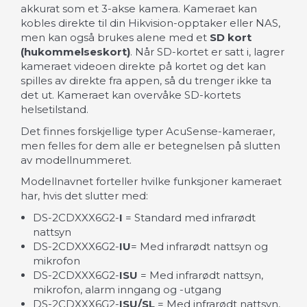
akkurat som et 3-akse kamera. Kameraet kan
kobles direkte til din Hikvision-opptaker eller NAS,
men kan også brukes alene med et
SD kort
(hukommelseskort)
. Når SD-kortet er satt i, lagrer
kameraet videoen direkte på kortet og det kan
spilles av direkte fra appen, så du trenger ikke ta
det ut. Kameraet kan overvåke SD-kortets
helsetilstand.
Det finnes forskjellige typer AcuSense-kameraer,
men felles for dem alle er betegnelsen på slutten
av modellnummeret.
Modellnavnet forteller hvilke funksjoner kameraet
har, hvis det slutter med:
DS-2CDXXX6G2-
I
= Standard med infrarødt
nattsyn
DS-2CDXXX6G2-
IU
= Med infrarødt nattsyn og
mikrofon
DS-2CDXXX6G2-
ISU
= Med infrarødt nattsyn,
mikrofon, alarm inngang og -utgang
DS-2CDXXX6G2-
ISU/SL
= Med infrarødt nattsyn,