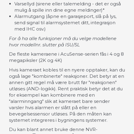
Varsellyd (sirene eller talemelding - det er også
mulig å spille inn dine egne meldinger)*
Alarmutgang (åpne en garasjeport, slå på lys,
send signal til alarmsystemet ditt, integrasjon
med IHC osv.)
For å ha alle funksjoner må du velge modellene
hvor modellnr. slutter på ISU/SL
De fleste kameraene i AcuSense-serien fås i 4 og 8
megapiksler (2K og 4K)
Hvis kameraet kobles til en nyere opptaker, kan du
også lage "kombinerte" reaksjoner. Det betyr at en
annen gitt regel må være brutt før "reaksjonen"
utløses (AND-logikk). Rent praktisk betyr det at du
for eksempel kan kombinere med en
"alarminngang" slik at kameraet bare sender
varsler hvis alarmen er slått på eller en
bevegelsessensor utløses. På den måten kan
systemet integreres i bygningens systemer.
Du kan blant annet bruke denne NVR-