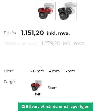
1.151,20
Pris fra
inkl. mva.
1.279,20
inkl. mva.
(
1.151,20
ekskl. mva.
)
Linse:
2,8 mm
4 mm
6 mm
Farge:
Svart
Hvit
Bli varslet når du er på lager igjen