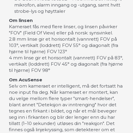
mikrofon, alarm inngang og -utgang, samt hvitt
strobe-lys og høyttaler
Om linsen
Kameraet fås med flere linser, og linsen påvirker
"FOV" (Field Of View) eller på norsk: synsvinkel.
2.8 mm linse gir et horisontalt (vannrett) FOV på
103°, vertikalt (loddrett) FOV 55° og diagonalt (fra
hjørne til hjørne) FOV 123°
4 mm linse gir et horisontalt (vannrett) FOV på 83°,
vertikalt (loddrett) FOV 45° og diagonalt (fra hjørne
til hjørne) FOV 98°
Om AcuSense
Selv om kameraet er intelligent, må det fortsatt ha
noe input fra deg. Når kameraet er montert, kan
du velge mellom flere typer "smart-hendelser",
blant annet "Deteksjon av inntrenging" hvor det
tegnes en firkant i bildet, og når et mål beveger
seg inn i firkanten og blir der lenger enn du har
tillatt (1–10 sekunder) utløses din "reaksjon". Det
finnes også linjekryssing, som detekterer om et