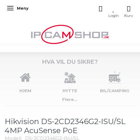
Meny
Veksle navigasjon
HVA VIL DU SIKRE?
HJEM
HYTTE
BIL/CAMPING
Flere...
Hikvision DS-2CD2346G2-ISU/SL
4MP AcuSense PoE
Modell:
DS-2CD2346G2-ISU/SL