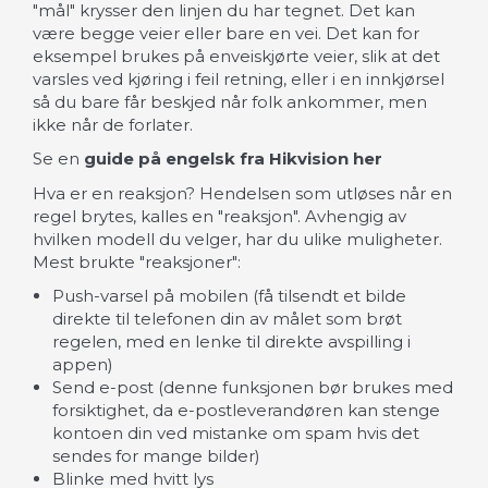
"mål" krysser den linjen du har tegnet. Det kan
være begge veier eller bare en vei. Det kan for
eksempel brukes på enveiskjørte veier, slik at det
varsles ved kjøring i feil retning, eller i en innkjørsel
så du bare får beskjed når folk ankommer, men
ikke når de forlater.
Se en
guide på engelsk fra Hikvision her
Hva er en reaksjon? Hendelsen som utløses når en
regel brytes, kalles en "reaksjon". Avhengig av
hvilken modell du velger, har du ulike muligheter.
Mest brukte "reaksjoner":
Push-varsel på mobilen (få tilsendt et bilde
direkte til telefonen din av målet som brøt
regelen, med en lenke til direkte avspilling i
appen)
Send e-post (denne funksjonen bør brukes med
forsiktighet, da e-postleverandøren kan stenge
kontoen din ved mistanke om spam hvis det
sendes for mange bilder)
Blinke med hvitt lys