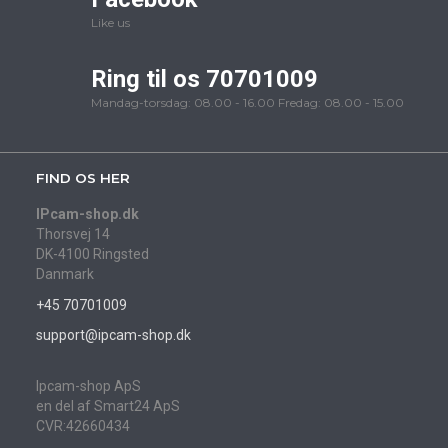
Like us
Ring til os 70701009
Mandag-torsdag: 08.00 - 16.00 Fredag: 08.00 - 15.00
FIND OS HER
IPcam-shop.dk
Thorsvej 14
DK-4100 Ringsted
Danmark
+45 70701009
support@ipcam-shop.dk
Ipcam-shop ApS
en del af Smart24 ApS
CVR:42660434