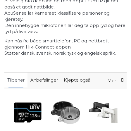
et veldig bra dagbilde og med opptil 30m IR gir det
også et godt nattbilde.
AcuSense lar kameraet klassifisere personer og
kjøretøy.
Den innebygde mikrofonen lar deg ta opp lyd og høre
lyd på live view.
Kan nås fra både smarttelefon, PC og nettbrett
gjennom Hik-Connect-appen.
Støtter dansk, svensk, norsk, tysk og engelsk språk.
Tilbehør
Anbefalinger
Kjøpte også
Mer...