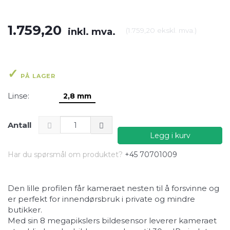
1.759,20
inkl. mva.
(
1.759,20
ekskl. mva.
)
PÅ LAGER
Linse:
2,8 mm
Antall
Legg i kurv
Har du spørsmål om produktet?
+45 70701009
Den lille profilen får kameraet nesten til å forsvinne og
er perfekt for innendørsbruk i private og mindre
butikker.
Med sin 8 megapikslers bildesensor leverer kameraet