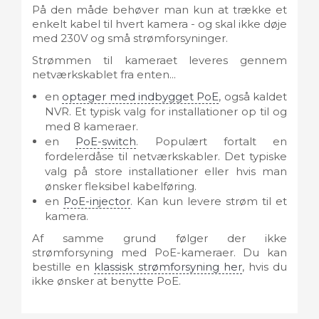
På den måde behøver man kun at trække et
enkelt kabel til hvert kamera - og skal ikke døje
med 230V og små strømforsyninger.
Strømmen til kameraet leveres gennem
netværkskablet fra enten...
en
optager med indbygget PoE
, også kaldet
NVR. Et typisk valg for installationer op til og
med 8 kameraer.
en
PoE-switch
. Populært fortalt en
fordelerdåse til netværkskabler. Det typiske
valg på store installationer eller hvis man
ønsker fleksibel kabelføring.
en
PoE-injector
. Kan kun levere strøm til et
kamera.
Af samme grund følger der ikke
strømforsyning med PoE-kameraer. Du kan
bestille en
klassisk strømforsyning her
, hvis du
ikke ønsker at benytte PoE.