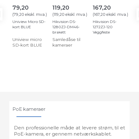
79,20
119,20
167,20
2
(
79,20
ekskl. mva.
)
(
119,20
ekskl. mva.
)
(
167,20
ekskl. mva.
)
(
27
Uniview Micro SD-
Hikvision DS-
Hikvision DS-
Hik
kort BLUE
1280ZJ-DM46-
1272ZJ-120
127
brakett
Veggfeste
Veg
Uniview micro
Samledåse til
SD-kort BLUE
kameraer
PoE kameraer
Den professionelle måde at levere strøm, til et
PoE-kamera, er gennem netværkskablet.