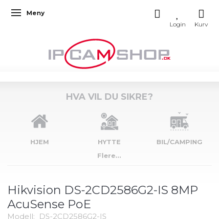
Meny
Veksle navigasjon
HVA VIL DU SIKRE?
HJEM
HYTTE
BIL/CAMPING
Flere...
Hikvision DS-2CD2586G2-IS 8MP
AcuSense PoE
Modell:
DS-2CD2586G2-IS