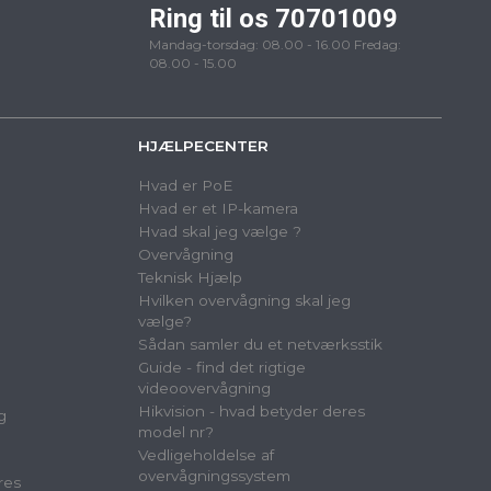
Ring til os 70701009
Mandag-torsdag: 08.00 - 16.00 Fredag:
08.00 - 15.00
HJÆLPECENTER
Hvad er PoE
Hvad er et IP-kamera
Hvad skal jeg vælge ?
Overvågning
Teknisk Hjælp
Hvilken overvågning skal jeg
vælge?
Sådan samler du et netværksstik
Guide - find det rigtige
videoovervågning
Hikvision - hvad betyder deres
g
model nr?
Vedligeholdelse af
overvågningssystem
res