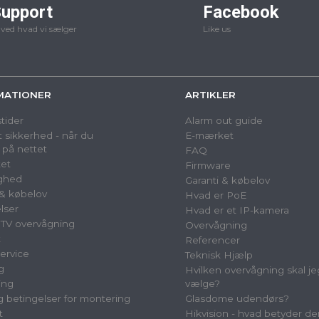
upport
Facebook
 ved hvad vi sælger
Like us
MATIONER
ARTIKLER
tider
Alarm out guide
 sikkerhed - når du
E-mærket
 på nettet
FAQ
et
Firmware
ighed
Garanti & købelov
 & købelov
Hvad er PoE
lser
Hvad er et IP-kamera
TV overvågning
Overvågning
t
Referencer
ervice
Teknisk Hjælp
g
Hvilken overvågning skal je
ing
vælge?
og betingelser for montering
Glasdome udendørs?
t
Hikvision - hvad betyder de