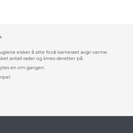
.
uglene elsker å sitte fordi kameraet avgir varme.
nsket antall rader og limes deretter på.
brytes en om gangen.
mpel: