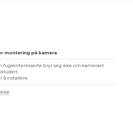
or montering på kamera
om fugleinteresserte bryr seg ikke om kameraet
inkludert
l å installere
velse