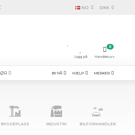
NO
DKK
-
0
Logg på
Handlekurv
HØR
BY PÅ
HJELP
MERKER
BYGGE­PLASS
INDUSTRI
BILFORHANDLER