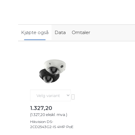
Kjøpte også
Data
Omtaler
1.327,20
(
1.327,20
ekskl. mva.
)
Hikvision DS-
2CD2543G2-IS 4MP PoE