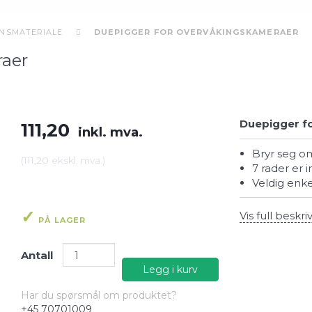
ONSMATERIALE
DUEPIGGER FOR OVERVÅKINGSKAMERAER
raer
Duepigger f
111,20
inkl. mva.
Bryr seg 
(
111,20
ekskl. mva.
)
7 rader er 
Veldig enke
Vis full beskri
PÅ LAGER
Antall
Legg i kurv
Har du spørsmål om produktet?
+45 70701009