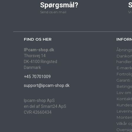
Spørgsmål?
S
Send os en mail
Vi
FIND OS HER
INFOR
IPcam-shop.dk
Åbnings
Thorsvej 14
Dankort
DK-4100 Ringsted
handler
Danmark
E-mærk
Fortrol
+45 70701009
Garanti
support@ipcam-shop.dk
Betinge
Lov om 
Kontak
Ipcam-shop ApS
Kundes
en del af Smart24 ApS
Leverin
CVR:42660434
Monter
Vilkår 
Oversig