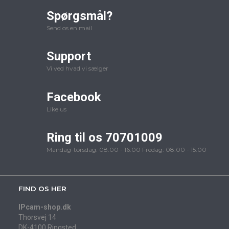
Spørgsmål?
Send os en mail
Support
Vi ved hvad vi sælger
Facebook
Like us
Ring til os 70701009
Mandag-torsdag: 08.00 - 16.00 Fredag: 08.00 - 15.00
FIND OS HER
IPcam-shop.dk
Thorsvej 14
DK-4100 Ringsted