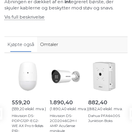
Åbningen er dækket af en
int
egreret børste, der
skjuler kablerne og beskytter mod støv og snavs.
Vis full beskrivelse
Kjøpte også
Omtaler
559,20
1.890,40
882,40
1.
(
559,20
ekskl. mva.
)
(
1.890,40
ekskl. mva.
)
(
882,40
ekskl. mva.
)
(
1.1
Hikvision DS-
Hikvision DS-
Dahua PFA6400S
19'
PDPG12P-EG2-
2CD2046G2H-I
Junktion Boks
væg
WE AX Pro trådløs
4MP AcuSense
60
PIR-
minikule