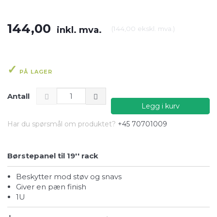
144,00
inkl. mva.
(
144,00
ekskl. mva.
)
PÅ LAGER
Antall
Legg i kurv
Har du spørsmål om produktet?
+45 70701009
Børstepanel til 19'' rack
Beskytter mod støv og snavs
Giver en pæn finish
1U