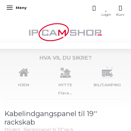
Meny
Veksle navigasjon
HVA VIL DU SIKRE?
HJEM
HYTTE
BIL/CAMPING
Flere...
Kabelindgangspanel til 19''
rackskab
Modell:
Børstepanel til 19''rack