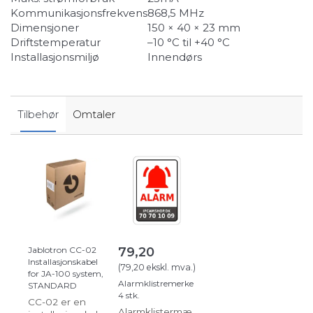
Kommunikasjonsfrekvens
868,5 MHz
Dimensjoner
150 × 40 × 23 mm
Driftstemperatur
–10 °C til +40 °C
Installasjonsmiljø
Innendørs
Tilbehør
Omtaler
Jablotron CC-02
79,20
Installasjonskabel
(
79,20
ekskl. mva.
)
for JA-100 system,
Alarmklistremerke
STANDARD
4 stk.
CC-02 er en
Alarmklistermæ