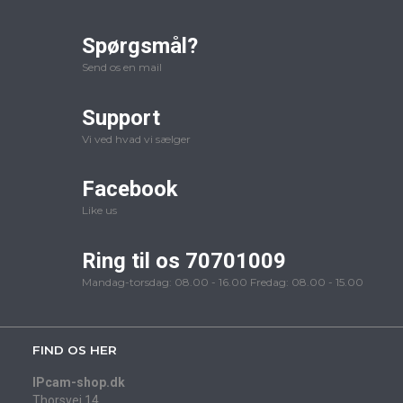
Spørgsmål?
Send os en mail
Support
Vi ved hvad vi sælger
Facebook
Like us
Ring til os 70701009
Mandag-torsdag: 08.00 - 16.00 Fredag: 08.00 - 15.00
FIND OS HER
IPcam-shop.dk
Thorsvej 14