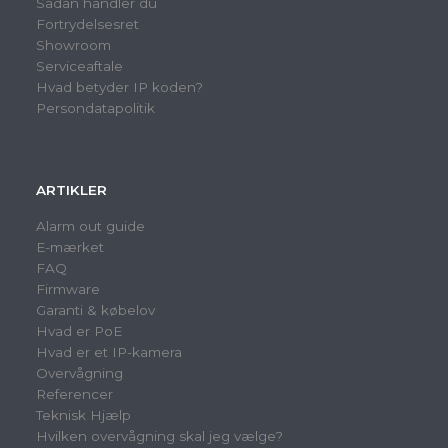
Sådan handler du
Fortrydelsesret
Showroom
Serviceaftale
Hvad betyder IP koden?
Persondatapolitik
ARTIKLER
Alarm out guide
E-mærket
FAQ
Firmware
Garanti & købelov
Hvad er PoE
Hvad er et IP-kamera
Overvågning
Referencer
Teknisk Hjælp
Hvilken overvågning skal jeg vælge?