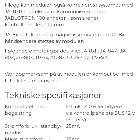
tillegg kan modulen også kombineres i systemet med
JA-11xR moduler som kommuniserer med
JABLOTRON 100 enheter – som sirener,
kontrollpaneler, PIR mm.
JA-8x detektorer og magnetiske brytere og RC-8x
håndsendere støttes av modulen.
Følgende enheter gjør det ikke: JA-8xF, JA-84P, JA-
80Z, JA-80x, TP-xx, AC-8x, UC-82 og JA-8xK.
Vær oppmerksom på at modulen er kompatibel med
F-Link 1.4.0 eller nyere.
Tekniske spesifikasjoner
Kompatibel med
F-Link 1.4.0 eller høyere
begeistring
via kontrollpanelets BUS 12 V
(9 – 15 V)
Strømforbruk i standby-
25mA
modus
Maks. strømforbruk
25mA