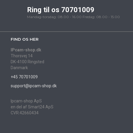
Ring til os 70701009
Mandag-torsdag: 08.00 - 16.00 Fredag: 08.00 - 15.00
FIND OS HER
IPcam-shop.dk
Thorsvej 14
DK-4100 Ringsted
Danmark
+45 70701009
support@ipcam-shop.dk
Ipcam-shop ApS
en del af Smart24 ApS
CVR:42660434