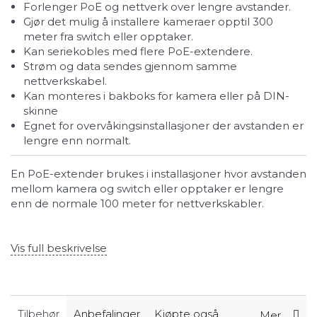
Forlenger PoE og nettverk over lengre avstander.
Gjør det mulig å installere kameraer opptil 300
meter fra switch eller opptaker.
Kan seriekobles med flere PoE-extendere.
Strøm og data sendes gjennom samme
nettverkskabel.
Kan monteres i bakboks for kamera eller på DIN-
skinne
Egnet for overvåkingsinstallasjoner der avstanden er
lengre enn normalt.
En PoE-extender brukes i installasjoner hvor avstanden
mellom kamera og switch eller opptaker er lengre
enn de normale 100 meter for nettverkskabler.
Vis full beskrivelse
Tilbehør
Anbefalinger
Kjøpte også
Mer...