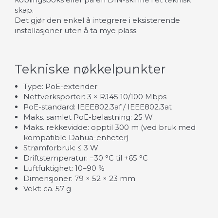
skap.
Det gjør den enkel å integrere i eksisterende
installasjoner uten å ta mye plass.
Tekniske nøkkelpunkter
Type: PoE-extender
Nettverksporter: 3 × RJ45 10/100 Mbps
PoE-standard: IEEE802.3af / IEEE802.3at
Maks. samlet PoE-belastning: 25 W
Maks. rekkevidde: opptil 300 m (ved bruk med
kompatible Dahua-enheter)
Strømforbruk: ≤ 3 W
Driftstemperatur: −30 °C til +65 °C
Luftfuktighet: 10–90 %
Dimensjoner: 79 × 52 × 23 mm
Vekt: ca. 57 g