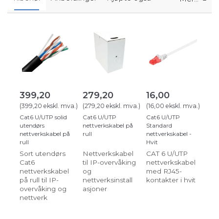
399,20
279,20
16,00
(
399,20
ekskl. mva.
)
(
279,20
ekskl. mva.
)
(
16,00
ekskl. mva.
)
Cat6 U/UTP solid
Cat6 U/UTP
Cat6 U/UTP
utendørs
nettverkskabel på
Standard
nettverkskabel på
rull
nettverkskabel -
rull
Hvit
Sort utendørs
Nettverkskabel
CAT 6 U/UTP
Cat6
til IP-overvåking
nettverkskabel
nettverkskabel
og
med RJ45-
på rull til IP-
nettverksinstall
kontakter i hvit
overvåking og
asjoner
nettverk