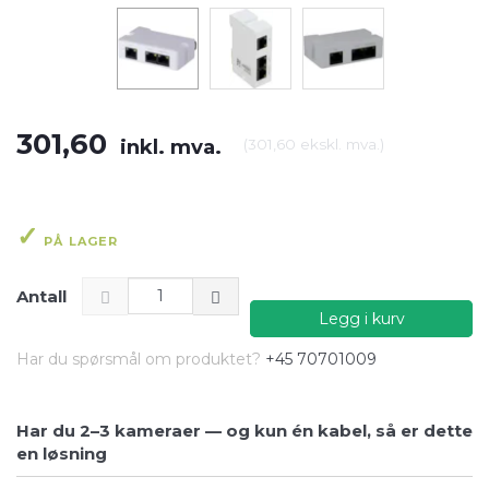
301,60
inkl. mva.
(
301,60
ekskl. mva.
)
PÅ LAGER
Antall
Legg i kurv
Har du spørsmål om produktet?
+45 70701009
Har du 2–3 kameraer — og kun én kabel, så er dette
en løsning