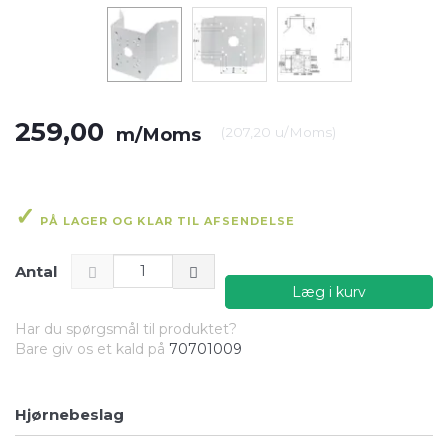
259,00
m/Moms
(
207,20
u/Moms
)
PÅ LAGER OG KLAR TIL AFSENDELSE
Antal
Læg i kurv
Har du spørgsmål til produktet?
Bare giv os et kald på
70701009
Hjørnebeslag