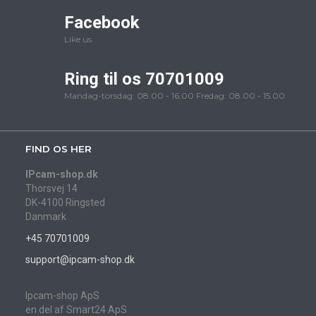
Facebook
Like us
Ring til os 70701009
Mandag-torsdag: 08.00 - 16.00 Fredag: 08.00 - 15.00
FIND OS HER
IPcam-shop.dk
Thorsvej 14
DK-4100 Ringsted
Danmark
+45 70701009
support@ipcam-shop.dk
Ipcam-shop ApS
en del af Smart24 ApS