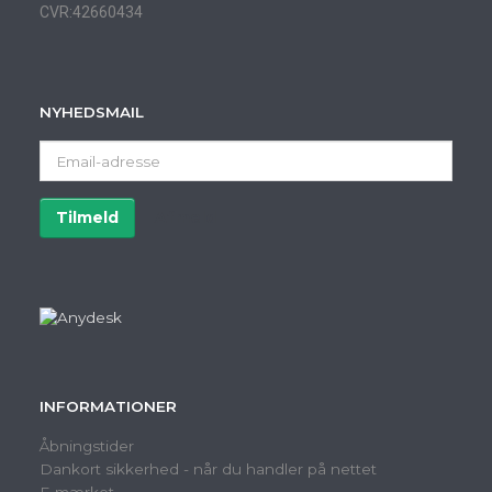
CVR:42660434
NYHEDSMAIL
Email-
adresse
Tilmeld
Afmeld
INFORMATIONER
Åbningstider
Dankort sikkerhed - når du handler på nettet