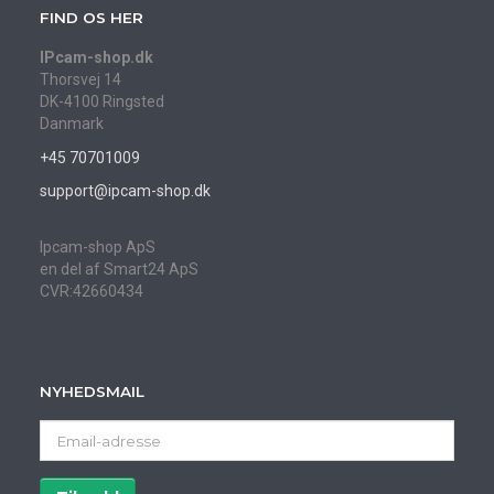
FIND OS HER
IPcam-shop.dk
Thorsvej 14
DK-4100 Ringsted
Danmark
+45 70701009
support@ipcam-shop.dk
Ipcam-shop ApS
en del af Smart24 ApS
CVR:42660434
NYHEDSMAIL
Email-
adresse