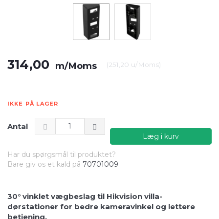
314,00
m/Moms
(
251,20
u/Moms
)
IKKE PÅ LAGER
Antal
Læg i kurv
Har du spørgsmål til produktet?
Bare giv os et kald på
70701009
30° vinklet vægbeslag til Hikvision villa-
dørstationer for bedre kameravinkel og lettere
betjening.