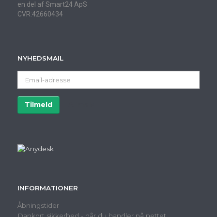
en del af Smart24 ApS
CVR:42660434
NYHEDSMAIL
Email-
adresse
Tilmeld
Afmeld
INFORMATIONER
Åbningstider
Dankort sikkerhed - når du handler på nettet