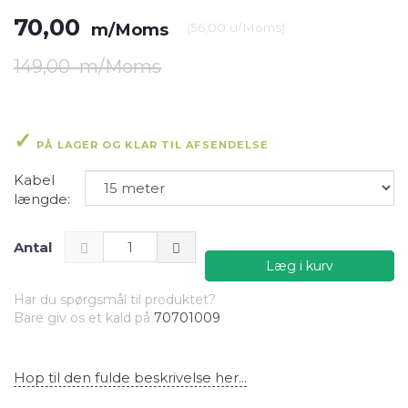
70,00
m/Moms
(
56,00
u/Moms
)
149,00
m/Moms
PÅ LAGER OG KLAR TIL AFSENDELSE
Kabel
længde:
Antal
Læg i kurv
Har du spørgsmål til produktet?
Bare giv os et kald på
70701009
Hop til den fulde beskrivelse her...