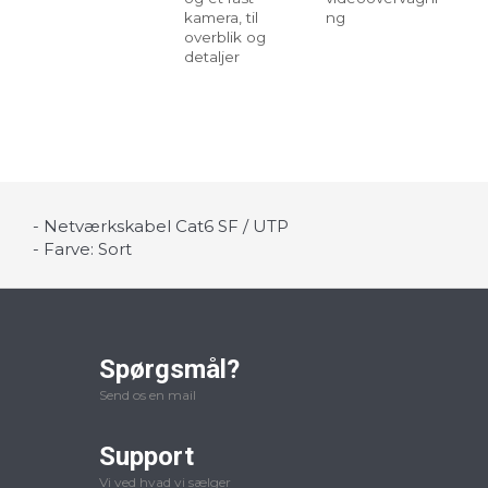
kamera, til
ng
fu
overblik og
detaljer
- Netværkskabel Cat6 SF / UTP
- Farve: Sort
Spørgsmål?
Send os en mail
Support
Vi ved hvad vi sælger