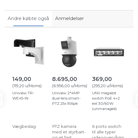
Andre købte også
Anmeldelser
149,00
8.695,00
369,00
1.
(
119,20
u/Moms
)
(
6.956,00
u/Moms
)
(
295,20
u/Moms
)
(
1.
Uniview TR-
Uniview 2*4MP
UNV megabit
Hik
WE45-IN
dual lens smart-
switch PoE 4+2
2C
PTZ 25x IR/spk
ext 30/60W
IS
(unmanaged)
Acu
me
høj
Vægbeslag
PTZ kamera
6 ports switch
Int
med et styrbart-
til alle typer
ka
og et fast
videoovervågni
ma