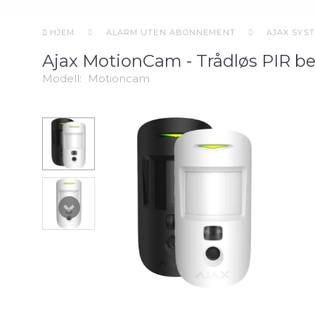
HJEM
ALARM UTEN ABONNEMENT
AJAX SYS
Ajax MotionCam - Trådløs PIR be
Modell:
Motioncam