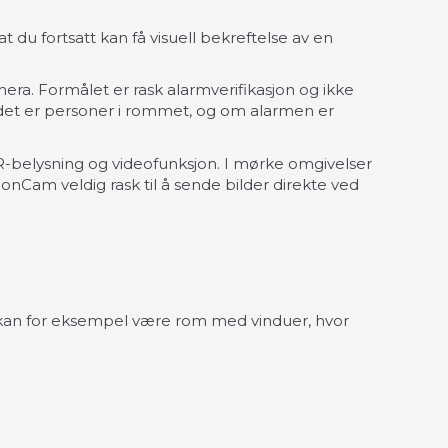
 du fortsatt kan få visuell bekreftelse av en
ra. Formålet er rask alarmverifikasjon og ikke
m det er personer i rommet, og om alarmen er
R-belysning og videofunksjon. I mørke omgivelser
ionCam veldig rask til å sende bilder direkte ved
 kan for eksempel være rom med vinduer, hvor