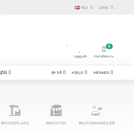
NO
DKK
-
0
Logg på
Handlekurv
HØR
BY PÅ
HJELP
MERKER
BYGGE­PLASS
INDUSTRI
BILFORHANDLER