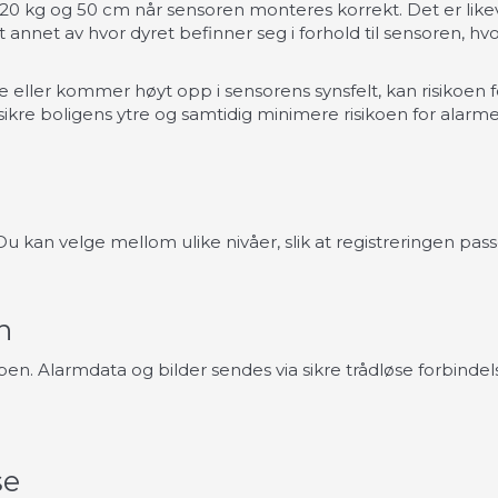
20 kg og 50 cm når sensoren monteres korrekt. Det er lik
ant annet av hvor dyret befinner seg i forhold til sensoren
e eller kommer høyt opp i sensorens synsfelt, kan risikoen f
ikre boligens ytre og samtidig minimere risikoen for alarme
 kan velge mellom ulike nivåer, slik at registreringen passe
n
. Alarmdata og bilder sendes via sikre trådløse forbindel
se