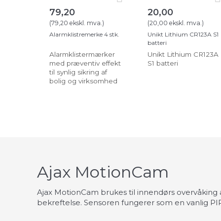
79,20
20,00
(
79,20
ekskl. mva.
)
(
20,00
ekskl. mva.
)
Alarmklistremerke 4 stk.
Unikt Lithium CR123A S1
batteri
Alarmklistermærker
Unikt Lithium CR123A
med præventiv effekt
S1 batteri
til synlig sikring af
bolig og virksomhed
Ajax MotionCam
Ajax MotionCam brukes til innendørs overvåking 
bekreftelse. Sensoren fungerer som en vanlig PIR 