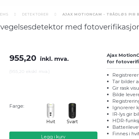
TEMS
DETEKTORER
AJAX MOTIONCAM - TRÅDLØS PIR
vegelsesdetektor med fotoverifikasjo
Ajax Motion
955,20
inkl. mva.
for fotoveri
(
955,20
ekskl. mva.
)
Registrer
Tar bilder
Gir rask v
Bilde lev
Registreri
Farge:
Ignorerer 
IR-lys gir 
HDR-funks
Hvit
Svart
Batterileve
Finnes i hv
Legg i kurv