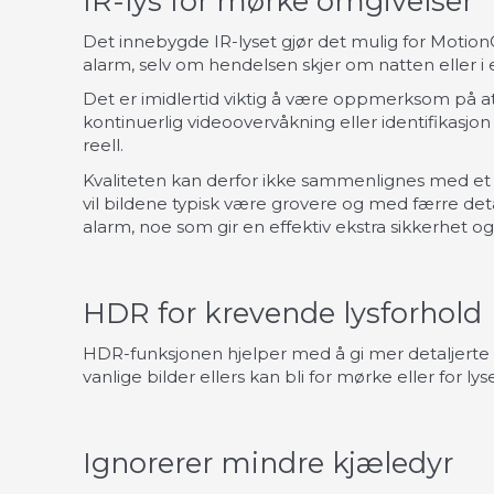
IR-lys for mørke omgivelser
Det innebygde IR-lyset gjør det mulig for MotionCa
alarm, selv om hendelsen skjer om natten eller i
Det er imidlertid viktig å være oppmerksom på a
kontinuerlig videoovervåkning eller identifikasj
reell.
Kvaliteten kan derfor ikke sammenlignes med et 
vil bildene typisk være grovere og med færre detal
alarm, noe som gir en effektiv ekstra sikkerhet og 
HDR for krevende lysforhold
HDR-funksjonen hjelper med å gi mer detaljerte
vanlige bilder ellers kan bli for mørke eller for lys
Ignorerer mindre kjæledyr