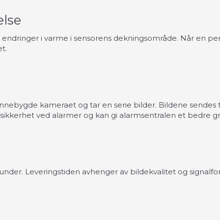
else
e endringer i varme i sensorens dekningsområde. Når en p
t.
innebygde kameraet og tar en serie bilder. Bildene sendes t
 usikkerhet ved alarmer og kan gi alarmsentralen et bedre gr
nder. Leveringstiden avhenger av bildekvalitet og signalfo