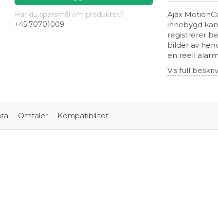
Ajax MotionC
Har du spørsmål om produktet?
innebygd kam
+45 70701009
registrerer b
bilder av hend
en reell alarm
Vis full beskri
ta
Omtaler
Kompatibilitet