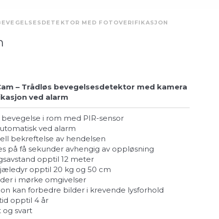
 BEVEGELSESDETEKTOR MED FOTOVERIFIKASJON
n
Cam – Trådløs bevegelsesdetektor med kamera
fikasjon ved alarm
er bevegelse i rom med PIR-sensor
 automatisk ved alarm
isuell bekreftelse av hendelsen
eres på få sekunder avhengig av oppløsning
ngsavstand opptil 12 meter
kjæledyr opptil 20 kg og 50 cm
bilder i mørke omgivelser
jon kan forbedre bilder i krevende lysforhold
tid opptil 4 år
it og svart