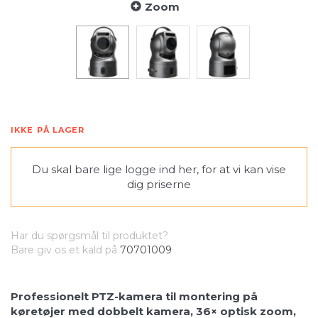
Zoom
IKKE PÅ LAGER
Du skal bare lige
logge ind her
, for at vi kan vise
dig priserne
Har du spørgsmål til produktet?
Bare giv os et kald på
70701009
Professionelt PTZ-kamera til montering på
køretøjer med dobbelt kamera, 36× optisk zoom,