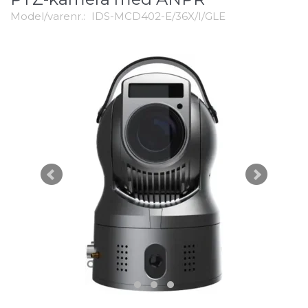
Model/varenr.:
IDS-MCD402-E/36X/I/GLE