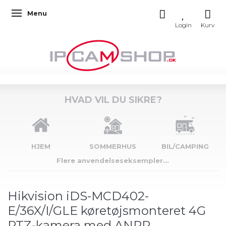
Menu
Skifte navigation
HVAD VIL DU SIKRE?
HJEM
SOMMERHUS
BIL/CAMPING
Flere anvendelseseksempler...
Hikvision iDS-MCD402-
E/36X/I/GLE køretøjsmonteret 4G
PTZ-kamera med ANPR