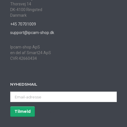
Thorsvej 14
DK-4100 Ringsted
Danmark
+45 70701009
support@ipcam-shop.dk
Ipcam-shop ApS
en del af Smart24 ApS
CVR:42660434
NYHEDSMAIL
Email-
adresse
Tilmeld
Afmeld