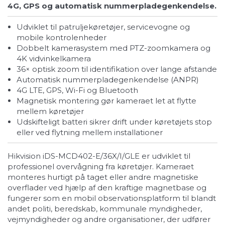
4G, GPS og automatisk nummerpladegenkendelse.
Udviklet til patruljekøretøjer, servicevogne og
mobile kontrolenheder
Dobbelt kamerasystem med PTZ-zoomkamera og
4K vidvinkelkamera
36× optisk zoom til identifikation over lange afstande
Automatisk nummerpladegenkendelse (ANPR)
4G LTE, GPS, Wi-Fi og Bluetooth
Magnetisk montering gør kameraet let at flytte
mellem køretøjer
Udskifteligt batteri sikrer drift under køretøjets stop
eller ved flytning mellem installationer
Hikvision iDS-MCD402-E/36X/I/GLE er udviklet til
professionel overvågning fra køretøjer. Kameraet
monteres hurtigt på taget eller andre magnetiske
overflader ved hjælp af den kraftige magnetbase og
fungerer som en mobil observationsplatform til blandt
andet politi, beredskab, kommunale myndigheder,
vejmyndigheder og andre organisationer, der udfører