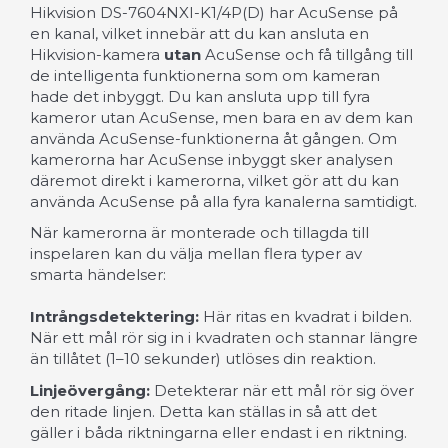
Hikvision DS-7604NXI-K1/4P(D) har AcuSense på
en kanal, vilket innebär att du kan ansluta en
Hikvision-kamera
utan
AcuSense och få tillgång till
de intelligenta funktionerna som om kameran
hade det inbyggt. Du kan ansluta upp till fyra
kameror utan AcuSense, men bara en av dem kan
använda AcuSense-funktionerna åt gången. Om
kamerorna har AcuSense inbyggt sker analysen
däremot direkt i kamerorna, vilket gör att du kan
använda AcuSense på alla fyra kanalerna samtidigt.
När kamerorna är monterade och tillagda till
inspelaren kan du välja mellan flera typer av
smarta händelser:
Intrångsdetektering:
Här ritas en kvadrat i bilden.
När ett mål rör sig in i kvadraten och stannar längre
än tillåtet (1–10 sekunder) utlöses din reaktion.
Linjeövergång:
Detekterar när ett mål rör sig över
den ritade linjen. Detta kan ställas in så att det
gäller i båda riktningarna eller endast i en riktning.