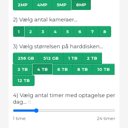
2MP
4MP
5MP
8MP
2) Vælg antal kameraer...
1
2
3
4
5
6
7
8
3) Vælg størrelsen på harddisken...
256 GB
512 GB
1 TB
2 TB
3 TB
4 TB
6 TB
8 TB
10 TB
12 TB
4) Vælg antal timer med optagelse per
dag...
6
1 time
24 timer