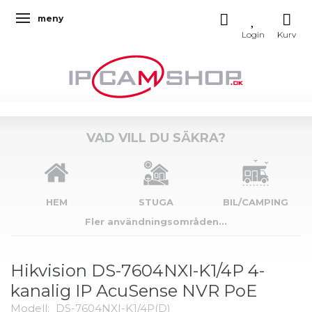
meny
Ändra navigering
VAD VILL DU SÄKRA?
HEM
STUGA
BIL/CAMPING
Fler användningsområden...
Hikvision DS-7604NXI-K1/4P 4-
kanalig IP AcuSense NVR PoE
Modell:
DS-7604NXI-K1/4P(D)