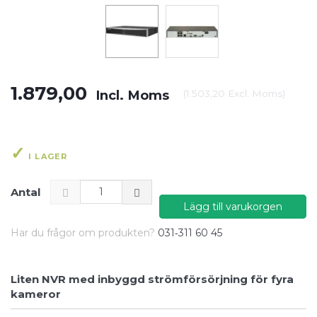
1.879,00
Incl. Moms
(
1.503,20
Excl. Moms
)
I LAGER
Antal
Lägg till varukorgen
Har du frågor om produkten?
031‑311 60 45
Liten NVR med inbyggd strömförsörjning för fyra
kameror