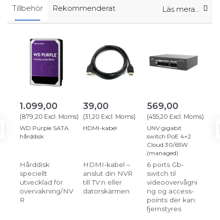
Tillbehör
Rekommenderat
Läs mera…
1.099,00
39,00
569,00
1.
(
879,20
Excl. Moms
)
(
31,20
Excl. Moms
)
(
455,20
Excl. Moms
)
(
91
WD Purple SATA
HDMI-kabel
UNV gigabit
19'
hårddisk
switch PoE 4+2
væ
Cloud 30/65W
60
(managed)
Hårddisk
HDMI-kabel –
6 ports Gb-
Rac
speciellt
anslut din NVR
switch til
hæ
utvecklad för
till TV:n eller
videoovervågni
övervakning/NV
datorskärmen
ng og access-
R
points der kan
fjernstyres