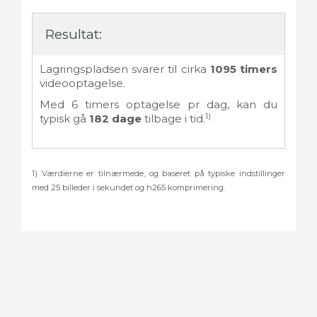
Resultat:
Lagringspladsen svarer til cirka
1095
timers
videooptagelse.
Med
6
timers optagelse pr dag, kan du
1)
typisk gå
182
dage
tilbage i tid.
1) Værdierne er tilnærmede, og baseret på typiske indstillinger
med 25 billeder i sekundet og h265 komprimering.