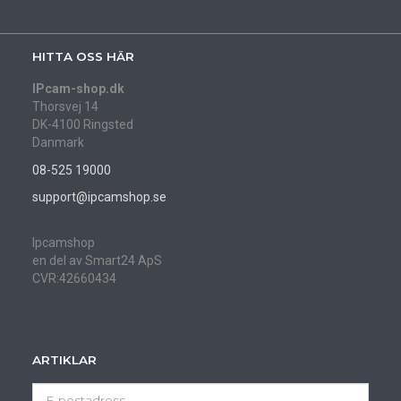
HITTA OSS HÄR
IPcam-shop.dk
Thorsvej 14
DK-4100 Ringsted
Danmark
08-525 19000
support@ipcamshop.se
Ipcamshop
en del av Smart24 ApS
CVR:42660434
ARTIKLAR
E-