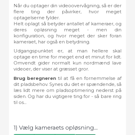
Når du optager din videoovervågning, så er der
flere ting der påvirker, hvor meget
optagelserne fylder.
Helt oplagt så betyder antallet af kameraer, og
deres opløsning meget - men din
konfiguration, og hvor meget der sker foran
kameraet, har også en betydning.
Udgangspunktet er, at man hellere skal
optage en time for meget end et minut for lidt.
Omvendt gider normalt kun nordmænd lave
videoer, der viser at græsset gror.
Brug beregneren
til at få en fornemmelse af
dit pladsbehov. Synes du det er spændende, så
læs lidt mere om pladsoptimering nederst på
siden. Og har du vigtigere ting for - så bare ring
til os...
1) Vælg kameraets opløsning...