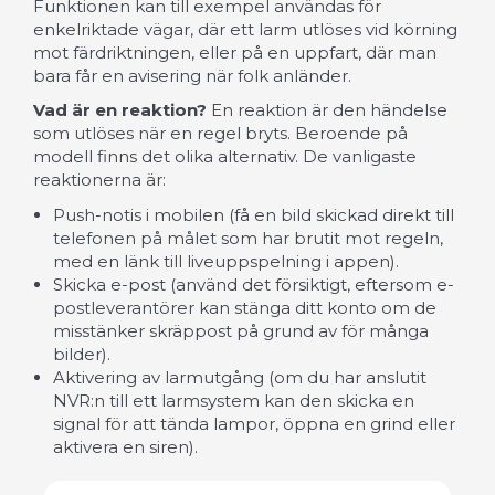
Funktionen kan till exempel användas för
enkelriktade vägar, där ett larm utlöses vid körning
mot färdriktningen, eller på en uppfart, där man
bara får en avisering när folk anländer.
Vad är en reaktion?
En reaktion är den händelse
som utlöses när en regel bryts. Beroende på
modell finns det olika alternativ. De vanligaste
reaktionerna är:
Push-notis i mobilen (få en bild skickad direkt till
telefonen på målet som har brutit mot regeln,
med en länk till liveuppspelning i appen).
Skicka e-post (använd det försiktigt, eftersom e-
postleverantörer kan stänga ditt konto om de
misstänker skräppost på grund av för många
bilder).
Aktivering av larmutgång (om du har anslutit
NVR:n till ett larmsystem kan den skicka en
signal för att tända lampor, öppna en grind eller
aktivera en siren).