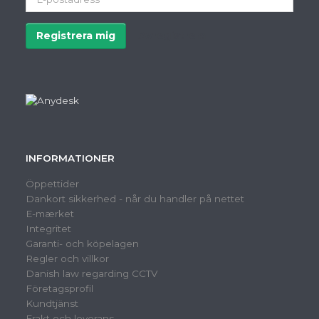
postadress
Registrera mig
Avregistrera
INFORMATIONER
Öppettider
Dankort sikkerhed - når du handler på nettet
E-mærket
Integritet
Garanti- och köpelagen
Regler och villkor
Danish law regarding CCTV
Företagsprofil
Kundtjänst
Frakt och leverans