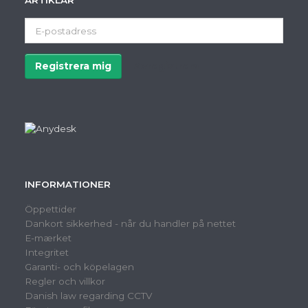
ARTIKLAR
E-
postadress
Registrera mig
Avregistrera
INFORMATIONER
Öppettider
Dankort sikkerhed - når du handler på nettet
E-mærket
Integritet
Garanti- och köpelagen
Regler och villkor
Danish law regarding CCTV