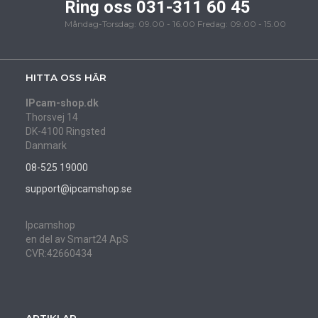
Ring oss 031-311 60 45
Måndag-Torsdag: 09.00 - 16.00 Fredag: 09.00 - 15.00
HITTA OSS HÄR
IPcam-shop.dk
Thorsvej 14
DK-4100 Ringsted
Danmark
08-525 19000
support@ipcamshop.se
Ipcamshop
en del av Smart24 ApS
CVR:42660434