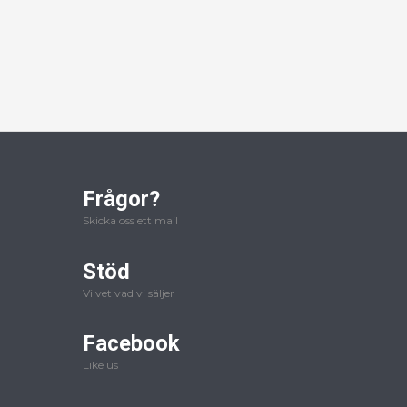
Frågor?
Skicka oss ett mail
Stöd
Vi vet vad vi säljer
Facebook
Like us