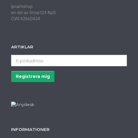
Ipcamshop
en del av Smart24 ApS
CVR:42660434
ARTIKLAR
E-
postadress
Registrera mig
Avregistrera
INFORMATIONER