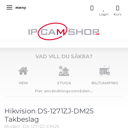
meny
Ändra navigering
VAD VILL DU SÄKRA?
HEM
STUGA
BIL/CAMPING
Fler användningsområden...
Hikvision DS-1271ZJ-DM25
Takbeslag
Modell:
DS-1271ZJ-DM25