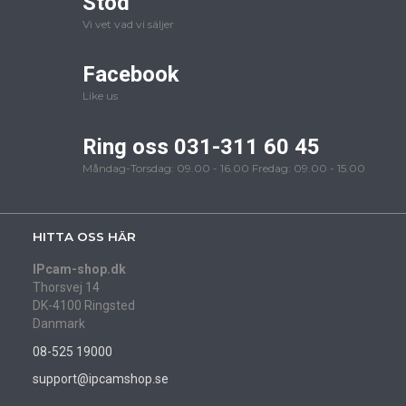
Stöd
Vi vet vad vi säljer
Facebook
Like us
Ring oss 031-311 60 45
Måndag-Torsdag: 09.00 - 16.00 Fredag: 09.00 - 15.00
HITTA OSS HÄR
IPcam-shop.dk
Thorsvej 14
DK-4100 Ringsted
Danmark
08-525 19000
support@ipcamshop.se