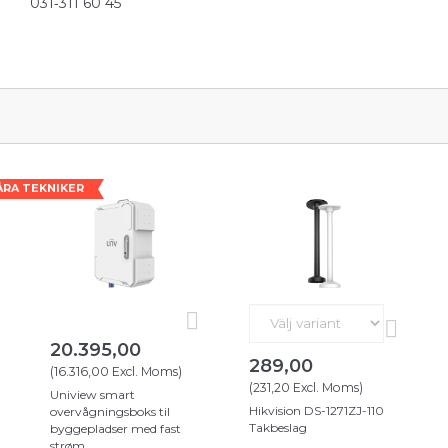
031‑311 60 45
RA TEKNIKER
20.395,00
289,00
(
16.316,00
Excl. Moms
)
(
231,20
Excl. Moms
)
Uniview smart
Hikvision DS-1271ZJ-110
overvågningsboks til
Takbeslag
byggepladser med fast
strøm