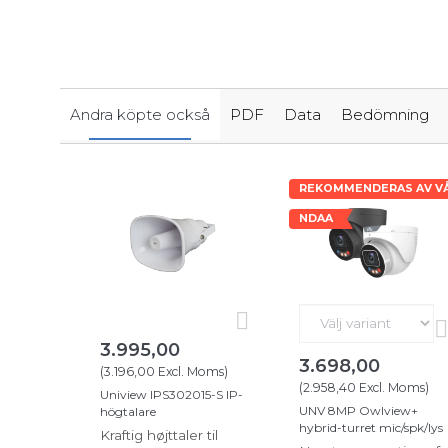
Andra köpte också
PDF
Data
Bedömning
REKOMMENDERAS AV VÅ
NDAA
3.995,00
3.698,00
(
3.196,00
Excl. Moms
)
(
2.958,40
Excl. Moms
)
Uniview IPS302015-S IP-
UNV 8MP Owlview+
högtalare
hybrid-turret mic/spk/lys
Kraftig højttaler til