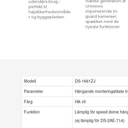
Næste generation af
udendørs brug -
Univiews
perfekt til
imponerende tri-
højsikkerhedsområde
guard kameraer,
r og byggepladser.
spækket med de
nyeste funktioner
Modell
DS-1661ZJ
Parameter
Hängande monteringsfäste I
Färg
Hik vit
Funktion
Lämplig för speed dome hän
(ej lämplig för DS-2AE-714)