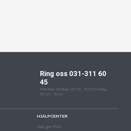
Ring oss 031-311 60
45
Måndag-Torsdag: 09.00 - 16.00 Fredag:
09.00 - 15.00
HJÄLPCENTER
Vad gör PoE