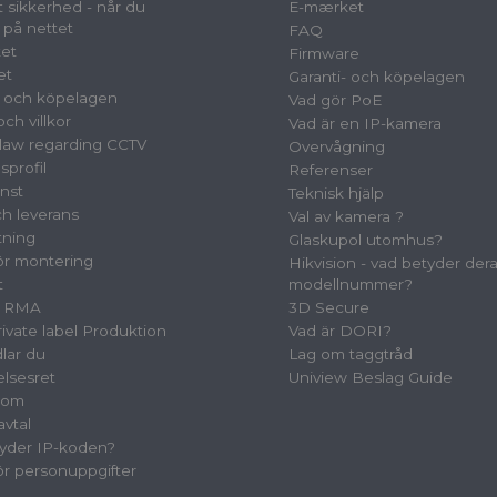
 sikkerhed - når du
E-mærket
 på nettet
FAQ
et
Firmware
et
Garanti- och köpelagen
- och köpelagen
Vad gör PoE
ch villkor
Vad är en IP-kamera
law regarding CCTV
Overvågning
sprofil
Referenser
nst
Teknisk hjälp
ch leverans
Val av kamera ?
tning
Glaskupol utomhus?
för montering
Hikvision - vad betyder der
t
modellnummer?
& RMA
3D Secure
vate label Produktion
Vad är DORI?
lar du
Lag om taggtråd
elsesret
Uniview Beslag Guide
oom
avtal
yder IP-koden?
för personuppgifter