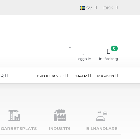
SV
DKK
-
0
Logga in
Inköpskorg
ÖR
ERBJUDANDE
HJÄLP
MÄRKEN
GGARBETSPLATS
INDUSTRI
BILHANDLARE