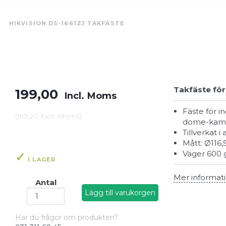
HIKVISION DS-1661ZJ TAKFÄSTE
Takfäste för
199,00
Incl. Moms
Fäste för inomhus- och utomhusmontering av Hikvision speed
(
159,20
Excl. Moms
)
dome-kame
Tillverkat
Mått: Ø11
Väger 600 
I LAGER
Mer informat
Antal
Lägg till varukorgen
Har du frågor om produkten?