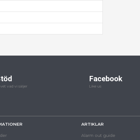
töd
Facebook
 vet vad vi säljer
Like us
MATIONER
ARTIKLAR
der
Alarm out guide