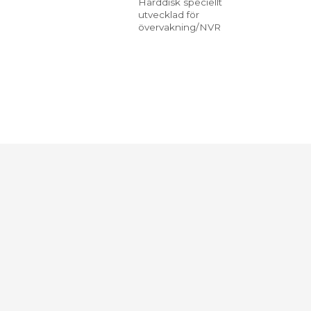
Hårddisk speciellt
utvecklad för
övervakning/NVR