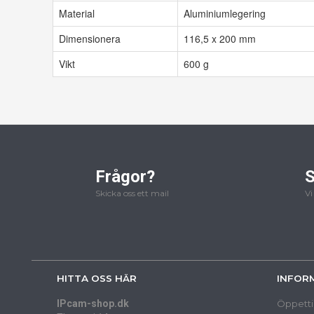
Material
Aluminiumlegering
Dimensionera
116,5 x 200 mm
Vikt
600 g
Frågor?
S
Skicka oss ett mail
Vi
HITTA OSS HÄR
INFOR
IPcam-shop.dk
Öppetti