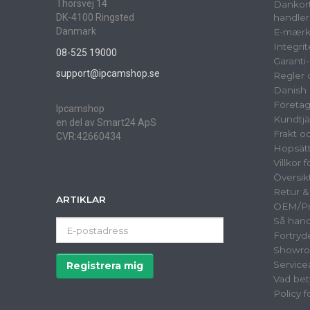
Thorsvej 14
Dankort
DK-4100 Ringsted
handler
Danmark
E-mærk
Integrit
08-525 19000
Garanti
support@ipcamshop.se
Regler o
Danish 
Företag
Ipcamshop
Kundtjä
en del av Smart24 ApS
Frakt o
CVR:42660434
Hopsät
Villkor 
Översik
Retur 
ARTIKLAR
OEM/Pri
Så hand
E-
Fortryd
postadress
Showr
Service
Registrera mig
Vad bet
Avregistrera
Policy 