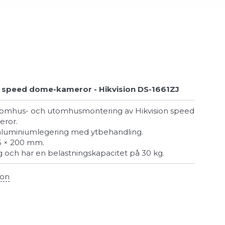
 speed dome-kameror - Hikvision DS-1661ZJ
ror.
 i aluminiumlegering med ytbehandling.
6,5 × 200 mm.
g och har en belastningskapacitet på 30 kg.
ion