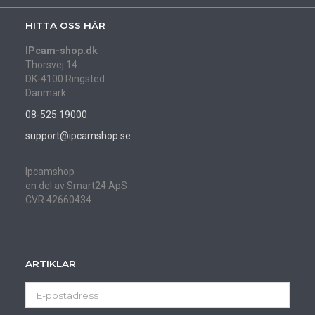
HITTA OSS HÄR
IPcam-shop.dk
Thorsvej 14
DK-4100 Ringsted
Danmark
08-525 19000
support@ipcamshop.se
Ipcamshop
en del av Smart24 ApS
CVR:42660434
ARTIKLAR
E-
postadress