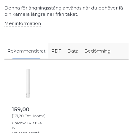
Denna förlängningsstång används när du behöver få
din kamera längre ner från taket.
Mer information
Rekommenderat
PDF
Data
Bedömning
159,00
(
127,20
Excl. Moms
)
Uniview TR-SE24-
IN
Förlängningsstång