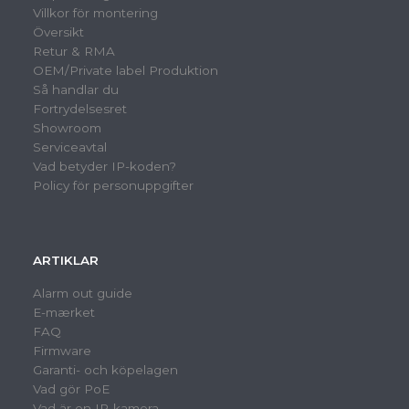
Villkor för montering
Översikt
Retur & RMA
OEM/Private label Produktion
Så handlar du
Fortrydelsesret
Showroom
Serviceavtal
Vad betyder IP-koden?
Policy för personuppgifter
ARTIKLAR
Alarm out guide
E-mærket
FAQ
Firmware
Garanti- och köpelagen
Vad gör PoE
Vad är en IP-kamera