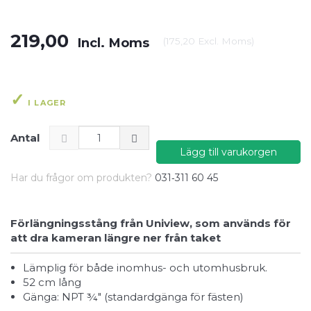
219,00
Incl. Moms
(
175,20
Excl. Moms
)
I LAGER
Antal
Lägg till varukorgen
Har du frågor om produkten?
031‑311 60 45
Förlängningsstång från Uniview, som används för
att dra kameran längre ner från taket
Lämplig för både inomhus- och utomhusbruk.
52 cm lång
Gänga: NPT ¾" (standardgänga för fästen)