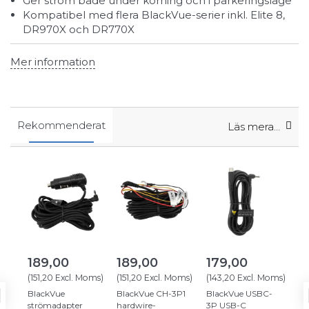
Ger ström både under körning och i parkeringsläge
Kompatibel med flera BlackVue-serier inkl. Elite 8,
DR970X och DR770X
Mer information
Rekommenderat
Läs mera…
189,00
189,00
179,00
2
(
151,20
Excl. Moms
)
(
151,20
Excl. Moms
)
(
143,20
Excl. Moms
)
(
18
BlackVue
BlackVue CH-3P1
BlackVue USBC-
Bl
strömadapter
hardwire-
3P USB-C
30