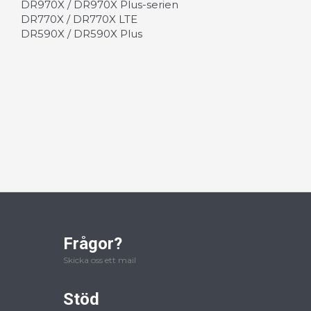
DR970X / DR970X Plus-serien
DR770X / DR770X LTE
DR590X / DR590X Plus
Frågor?
Skicka oss ett mail
Stöd