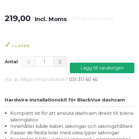
219,00
Incl. Moms
(
175,20
Excl. Moms
)
I LAGER
Antal
Lägg till varukorgen
Har du frågor om produkten?
031‑311 60 45
Hardwire-installationskit för BlackVue dashcam
Komplett kit för att ansluta dashcam direkt till bilens
säkringsbox
Innehåller både kabel, säkringar och säkringshållare
Passar de flesta bilar med olika typer säkringar