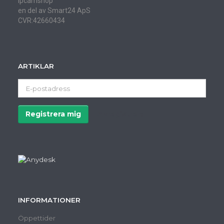
Ipcamshop
en del av Smart24 ApS
CVR:42660434
ARTIKLAR
E-
postadress
Registrera mig
Avregistrera
INFORMATIONER
Öppettider