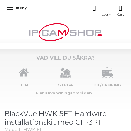
meny
Ändra navigering
VAD VILL DU SÄKRA?
HEM
STUGA
BIL/CAMPING
Fler användningsområden...
BlackVue HWK-5FT Hardwire
installationskit med CH-3P1
Modell:
HWK-5FT