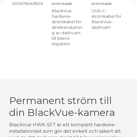
900X/750X/590X
strömkabel
strömkabel
BlackVue
USB-C-
OB
hardwire-
strömkabel för
an
strömkabel för
BlackVue-
el 
direktanslutnin
dashcam
so
g av dashcam
ins
till bilens
sn
elsystem
ve
Permanent ström till
din BlackVue-kamera
BlackVue HWK-5FT är ett komplett hardwire-
installationskit som gör det enkelt och säkert att