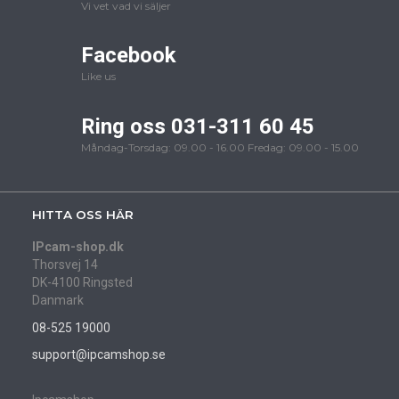
Vi vet vad vi säljer
Facebook
Like us
Ring oss 031-311 60 45
Måndag-Torsdag: 09.00 - 16.00 Fredag: 09.00 - 15.00
HITTA OSS HÄR
IPcam-shop.dk
Thorsvej 14
DK-4100 Ringsted
Danmark
08-525 19000
support@ipcamshop.se