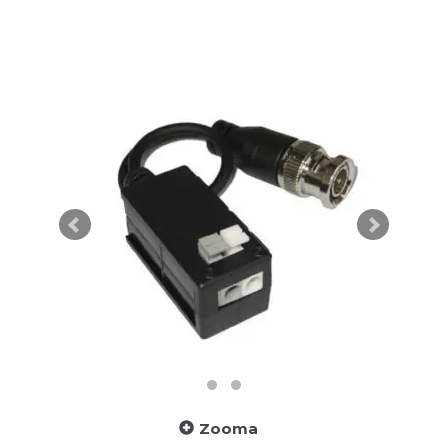
Zooma