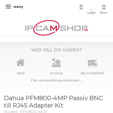
meny
Ändra navigering
VAD VILL DU SÄKRA?
HEM
STUGA
BIL/CAMPING
Fler användningsområden...
Dahua PFM800-4MP Passiv BNC
till RJ45 Adapter Kit
Modell:
PFM800-4MP