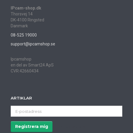
IPcam-shop.dk
Thorsvej 14
DK-4100 Ringsted
Danmark
08-525 19000
support@ipcamshop.se
Ipcamshop
en del av Smart24 ApS
CVR:42660434
ARTIKLAR
E-
postadress
Registrera mig
Avregistrera