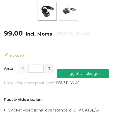
99,00
Incl. Moms
(
79,20
Excl. Moms
)
I LAGER
Antal
Lägg till varukorgen
Har du frågor om produkten?
031‑311 60 45
Passiv video balun
Skickar videosignal över standard UTP CAT5E/6-