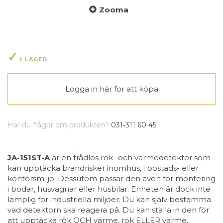
Zooma
I LAGER
Logga in här
for att köpa
Har du frågor om produkten?
031‑311 60 45
JA-151ST-A
är en trådlös rök- och värmedetektor som
kan upptäcka brandrisker inomhus, i bostads- eller
kontorsmiljö. Dessutom passar den även för montering
i bodar, husvagnar eller husbilar. Enheten är dock inte
lämplig för industriella miljöer. Du kan själv bestämma
vad detektorn ska reagera på. Du kan ställa in den för
att upptäcka rök OCH värme, rök ELLER värme,