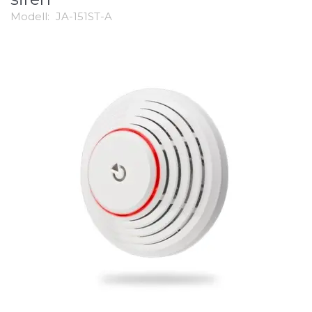
Modell:
JA-151ST-A