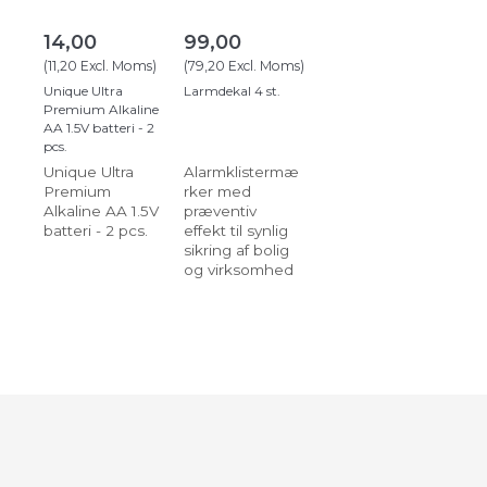
14,00
99,00
(
11,20
Excl. Moms
)
(
79,20
Excl. Moms
)
Unique Ultra
Larmdekal 4 st.
Premium Alkaline
AA 1.5V batteri - 2
pcs.
Unique Ultra
Alarmklistermæ
Premium
rker med
Alkaline AA 1.5V
præventiv
batteri - 2 pcs.
effekt til synlig
sikring af bolig
og virksomhed