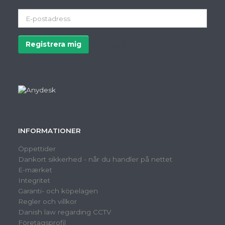
E-
postadress
Registrera mig
Avregistrera
INFORMATIONER
Öppettider
Dankort sikkerhed - når du handler på nettet
E-mærket
Integritet
Garanti- och köpelagen
Regler och villkor
Danish law regarding CCTV
Företagsprofil