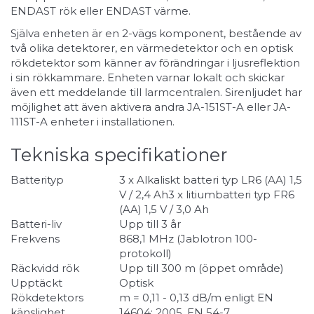
ENDAST rök eller ENDAST värme.
Själva enheten är en 2-vägs komponent, bestående av
två olika detektorer, en värmedetektor och en optisk
rökdetektor som känner av förändringar i ljusreflektion
i sin rökkammare. Enheten varnar lokalt och skickar
även ett meddelande till larmcentralen. Sirenljudet har
möjlighet att även aktivera andra JA-151ST-A eller JA-
111ST-A enheter i installationen.
Tekniska specifikationer
Batterityp
3 x Alkaliskt batteri typ LR6 (AA) 1,5
V / 2,4 Ah3 x litiumbatteri typ FR6
(AA) 1,5 V / 3,0 Ah
Batteri-liv
Upp till 3 år
Frekvens
868,1 MHz (Jablotron 100-
protokoll)
Räckvidd rök
Upp till 300 m (öppet område)
Upptäckt
Optisk
Rökdetektors
m = 0,11 - 0,13 dB/m enligt EN
känslighet
14604: 2005, EN 54-7