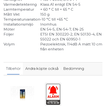
Värmedetektering
Klass A1 enligt EN 54-5
Larmtemperatur
+ 60 ° C till + 65 ° C
Mått Vikt
150 g
Temperaturvariation
-10 °C till +65 °C
Installationsmiljö
Inomhus
Möter
EN 54-5, EN-54-7, EN-25
Följer
ETSI EN 300220-2, EN 50130-4, EN
55022 och EN 60950-1
Volym
Piezoelektrisk, 114dB A mätt 10 cm
från enheten
Tillbehör
Andra köpte också
Bedömning