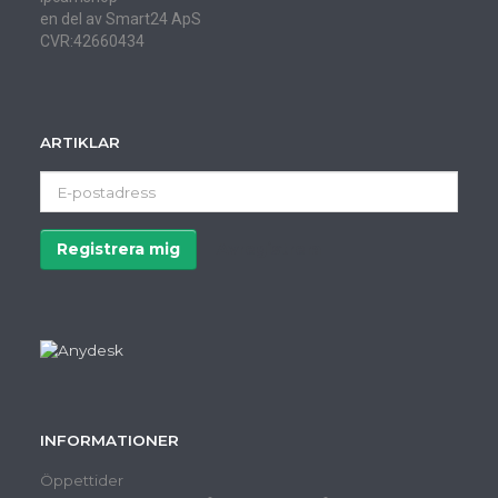
en del av Smart24 ApS
CVR:42660434
ARTIKLAR
E-
postadress
Registrera mig
Avregistrera
INFORMATIONER
Öppettider