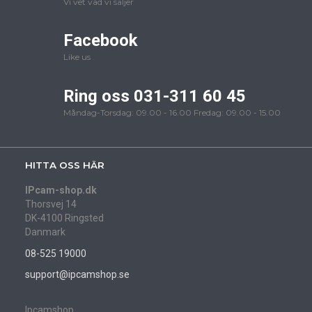
Vi vet vad vi säljer
Facebook
Like us
Ring oss 031-311 60 45
Måndag-Torsdag: 09.00 - 16.00 Fredag: 09.00 - 15.00
HITTA OSS HÄR
IPcam-shop.dk
Thorsvej 14
DK-4100 Ringsted
Danmark
08-525 19000
support@ipcamshop.se
Ipcamshop