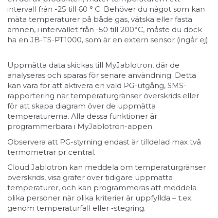
intervall från -25 till 60 ° C. Behöver du något som kan
mäta temperaturer på både gas, vätska eller fasta
ämnen, i intervallet från -50 till 200°C, måste du dock
ha en JB-TS-PT1000, som är en extern sensor (ingår ej)
.
Uppmätta data skickas till MyJablotron, där de
analyseras och sparas för senare användning. Detta
kan vara för att aktivera en vald PG-utgång, SMS-
rapportering när temperaturgränser överskrids eller
för att skapa diagram över de uppmätta
temperaturerna. Alla dessa funktioner är
programmerbara i MyJablotron-appen.
Observera att PG-styrning endast är tilldelad max två
termometrar pr central.
Cloud Jablotron kan meddela om temperaturgränser
överskrids, visa grafer över tidigare uppmätta
temperaturer, och kan programmeras att meddela
olika personer när olika kriterier är uppfyllda – t.ex.
genom temperaturfall eller -stegring.