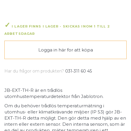
I LAGER FINNS I LAGER - SKICKAS INOM 1 TILL 2
ARBETSDAGAR
Logga in här
for att köpa
Har du frågor om produkten?
031‑311 60 45
JB-EXT-TH-R är en trådlös
utomhustemperaturdetektor från Jablotron.
Om du behöver trådlös temperaturmätning i
utomhus- eller klimatkrävande miljöer (IP 53) gör JB-
EXT-TH-R detta möjligt. Den gör detta med hjälp av en
intern eller extern sensor. Den interna sensorn, som är
en del av produkten, mäter temperaturen i ett