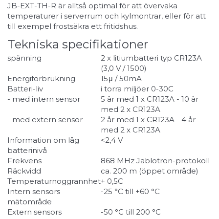
JB-EXT-TH-R är alltså optimal för att övervaka
temperaturer i serverrum och kylmontrar, eller för att
till exempel frostsäkra ett fritidshus.
Tekniska specifikationer
spänning
2 x litiumbatteri typ CR123A
(3,0 V / 1500)
Energiförbrukning
15μ / 50mA
Batteri-liv
i torra miljöer 0-30C
- med intern sensor
5 år med 1 x CR123A - 10 år
med 2 x CR123A
- med extern sensor
2 år med 1 x CR123A - 4 år
med 2 x CR123A
Information om låg
<2,4 V
batterinivå
Frekvens
868 MHz Jablotron-protokoll
Räckvidd
ca. 200 m (öppet område)
Temperaturnoggrannhet
+ 0,5C
Intern sensors
-25 °C till +60 °C
mätområde
Extern sensors
-50 °C till 200 °C