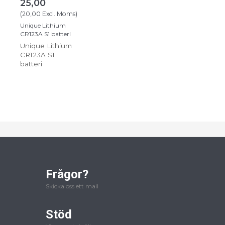
25,00
(
20,00
Excl. Moms
)
Unique Lithium
CR123A S1 batteri
Unique Lithium
CR123A S1
batteri
Frågor?
Skicka oss ett mail
Stöd