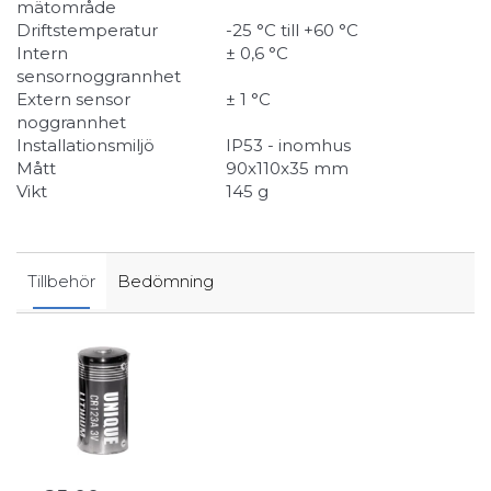
mätområde
Driftstemperatur
-25 °C till +60 °C
Intern
± 0,6 °C
sensornoggrannhet
Extern sensor
± 1 °C
noggrannhet
Installationsmiljö
IP53 - inomhus
Mått
90x110x35 mm
Vikt
145 g
Tillbehör
Bedömning