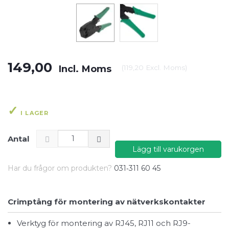
149,00
Incl. Moms
(
119,20
Excl. Moms
)
I LAGER
Antal
Lägg till varukorgen
Har du frågor om produkten?
031‑311 60 45
Crimptång för montering av nätverkskontakter
Verktyg för montering av RJ45, RJ11 och RJ9-