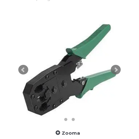
Zooma