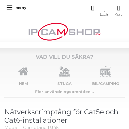
meny
Ändra navigering
VAD VILL DU SÄKRA?
HEM
STUGA
BIL/CAMPING
Fler användningsområden...
Nätverkscrimptång för Cat5e och
Cat6-installationer
Modell:
Crimptang RJ45