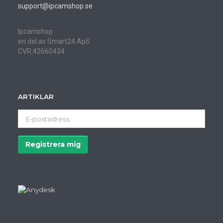
support@ipcamshop.se
Ipcamshop
en del av Smart24 ApS
CVR:42660434
ARTIKLAR
E-
postadress
Registrera mig
Avregistrera