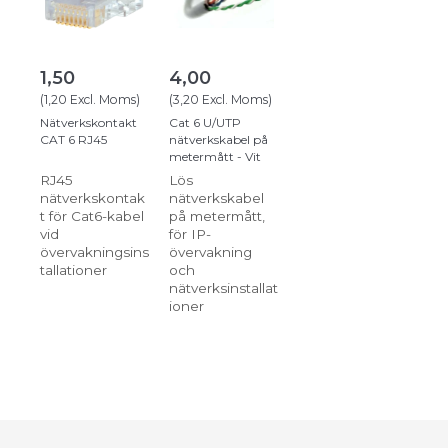
1,50
4,00
(
1,20
Excl. Moms
)
(
3,20
Excl. Moms
)
Nätverkskontakt
Cat 6 U/UTP
CAT 6 RJ45
nätverkskabel på
metermått - Vit
RJ45
Lös
nätverkskontak
nätverkskabel
t för Cat6-kabel
på metermått,
vid
för IP-
övervakningsins
övervakning
tallationer
och
nätverksinstallat
ioner