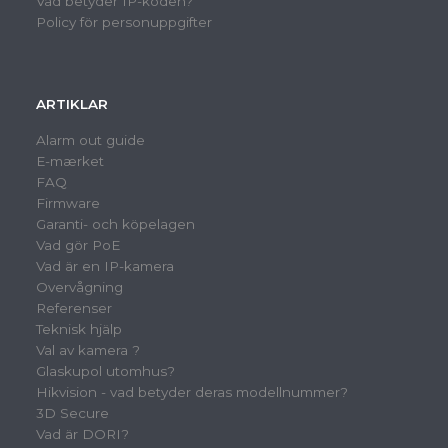
Vad betyder IP-koden?
Policy för personuppgifter
ARTIKLAR
Alarm out guide
E-mærket
FAQ
Firmware
Garanti- och köpelagen
Vad gör PoE
Vad är en IP-kamera
Overvågning
Referenser
Teknisk hjälp
Val av kamera ?
Glaskupol utomhus?
Hikvision - vad betyder deras modellnummer?
3D Secure
Vad är DORI?