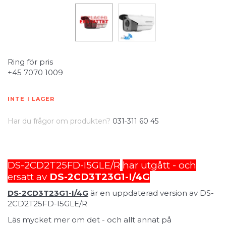
Ring för pris
+45 7070 1009
INTE I LAGER
Har du frågor om produkten?
031‑311 60 45
DS-2CD2T25FD-I5GLE/R
har utgått - och
ersatt av
DS-2CD3T23G1-I/4G
DS-2CD3T23G1-I/4G
är en uppdaterad version av DS-
2CD2T25FD-I5GLE/R
Läs mycket mer om det - och allt annat på