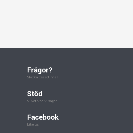
Frågor?
Skicka oss ett mail
Stöd
Vi vet vad vi säljer
Facebook
Like us