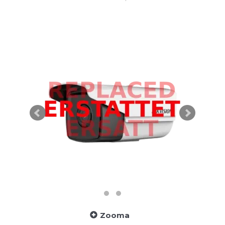
Zooma