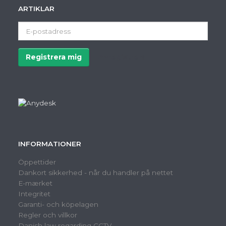
ARTIKLAR
E-
postadress
Registrera mig
Avregistrera
INFORMATIONER
Öppettider
Dankort sikkerhed - når du handler på nettet
E-mærket
Integritet
Garanti- och köpelagen
Regler och villkor
Danish law regarding CCTV