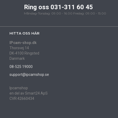
Ring oss 031-311 60 45
Måndag-Torsdag: 09.00 - 16.00 Fredag: 09.00 - 15.00
HITTA OSS HÄR
IPcam-shop.dk
Thorsvej 14
DK-4100 Ringsted
Danmark
08-525 19000
support@ipcamshop.se
Ipcamshop
en del av Smart24 ApS
CVR:42660434