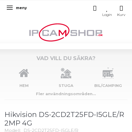
meny
Ändra navigering
VAD VILL DU SÄKRA?
HEM
STUGA
BIL/CAMPING
Fler användningsområden...
Hikvision DS-2CD2T25FD-I5GLE/R
2MP 4G
Modell:
DS-2CD2T25FD-I5GLE/R