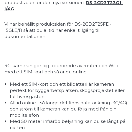
produktsidan för den nya versionen:
DS-2CD3T23G1-
I/4G
Vi har behållit produktsidan för DS-2CD2T25FD-
I5GLE/R så att du alltid har enkel tillgång till
dokumentationen.
4G-kameran gör dig oberoende av router och WiFi –
med ett SIM-kort och så är du online.
Med ett SIM-kort och ett bilbatteri är kameran
perfekt för byggarbetsplatsen, skogsprojektet eller
tälthyresgästen
Alltid online - så länge det finns datatäckning (3G/4G)
och ström till kameran kan du följa med från din
mobiltelefon
Med 50 meter infraröd belysning kan du se långt på
natten.