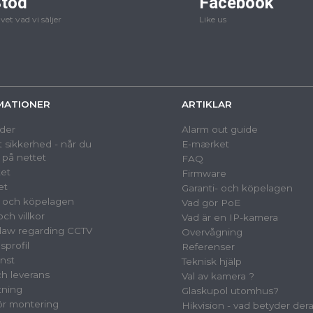
töd
Facebook
 vet vad vi säljer
Like us
MATIONER
ARTIKLAR
der
Alarm out guide
 sikkerhed - når du
E-mærket
 på nettet
FAQ
et
Firmware
et
Garanti- och köpelagen
- och köpelagen
Vad gör PoE
ch villkor
Vad är en IP-kamera
law regarding CCTV
Overvågning
sprofil
Referenser
nst
Teknisk hjälp
ch leverans
Val av kamera ?
tning
Glaskupol utomhus?
för montering
Hikvision - vad betyder der