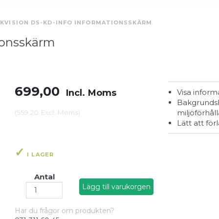
IKVISION DS-KD-INFO INFORMATIONSSKÄRM
ionsskärm
699,00
Incl. Moms
Visa inform
Bakgrundsbelysningen växlar automatiskt efter
miljöförhål
(
559,20
Excl. Moms
)
Lätt att fö
I LAGER
Antal
Lägg till varukorgen
Har du frågor om produkten?