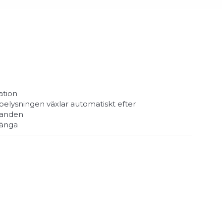
ation
landen
rlänga