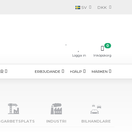
SV
DKK
-
0
Logga in
Inköpskorg
ÖR
ERBJUDANDE
HJÄLP
MÄRKEN
GGARBETSPLATS
INDUSTRI
BILHANDLARE