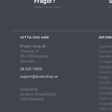
Frågor?
S
Skicka oss ett mail
Vi
HITTA OSS HÄR
INFOR
IPcam-shop.dk
Öppetti
Thorsvej 14
Dankort
DK-4100 Ringsted
handler
Danmark
E-mærk
Integrit
08-525 19000
Garanti
support@ipcamshop.se
Regler o
Danish 
Företag
Ipcamshop
Kundtjä
en del av Smart24 ApS
Frakt o
CVR:42660434
Hopsät
Villkor 