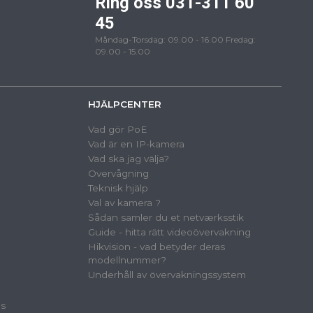
Ring oss 031-311 60
45
Måndag-Torsdag: 09.00 - 16.00 Fredag:
09.00 - 15.00
HJÄLPCENTER
Vad gör PoE
Vad är en IP-kamera
Vad ska jag välja?
Overvågning
Teknisk hjälp
Val av kamera ?
Sådan samler du et netværksstik
Guide - hitta rätt videoövervakning
Hikvision - vad betyder deras
modellnummer?
Underhåll av övervakningssystem
as