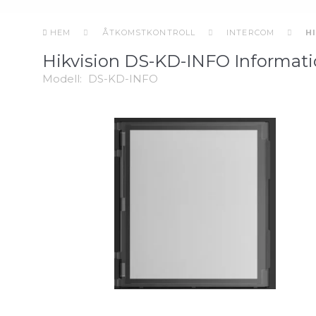
HEM
ÅTKOMSTKONTROLL
INTERCOM
H
Hikvision DS-KD-INFO Informat
Modell:
DS-KD-INFO