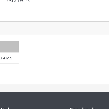
031‑311 60 45
 Guide