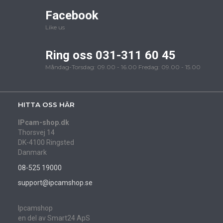
Facebook
Like us
Ring oss 031-311 60 45
Måndag-Torsdag: 09.00 - 16.00 Fredag: 09.00 - 15.00
HITTA OSS HÄR
IPcam-shop.dk
Thorsvej 14
DK-4100 Ringsted
Danmark
08-525 19000
support@ipcamshop.se
Ipcamshop
en del av Smart24 ApS