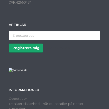
CVR:42660434
ARTIKLAR
E-
postadress
Registrera mig
Avregistrera
INFORMATIONER
Öppettider
Dankort sikkerhed - når du handler på nettet
E-mærket