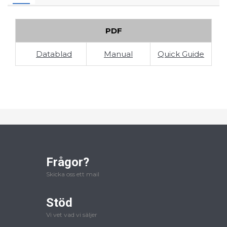
PDF
Datablad
Manual
Quick Guide
Frågor?
Skicka oss ett mail
Stöd
Vi vet vad vi säljer