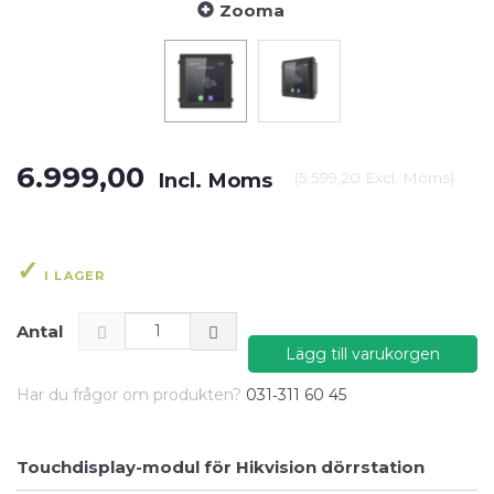
Zooma
6.999,00
Incl. Moms
(
5.599,20
Excl. Moms
)
I LAGER
Antal
Lägg till varukorgen
Har du frågor om produkten?
031‑311 60 45
Touchdisplay-modul för Hikvision dörrstation