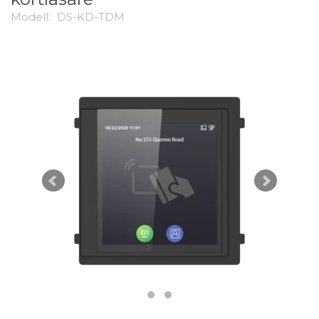
Modell:
DS-KD-TDM