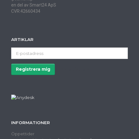
en del av Smart24 ApS
CVR:42660434
ARTIKLAR
E-
postadress
Registrera mig
Avregistrera
INFORMATIONER
Öppettider