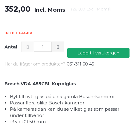
352,00
Incl. Moms
(
281,60
Excl. Moms
)
INTE I LAGER
Antal
Lägg till varukorgen
Har du frågor om produkten?
031‑311 60 45
Bosch VDA-455CBL Kupolglas
Byt till nytt glas på dina gamla Bosch-kameror
Passar flera olika Bosch-kameror
På kamerasidan kan du se vilket glas som passar
under tillbehör
135 x 101,50 mm