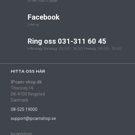
Vi vet vad vi säljer
Facebook
Like us
Ring oss 031-311 60 45
Måndag-Torsdag: 09.00 - 16.00 Fredag: 09.00 - 15.00
HITTA OSS HÄR
IPcam-shop.dk
Thorsvej 14
DK-4100 Ringsted
Danmark
08-525 19000
support@ipcamshop.se
Ipcamshop