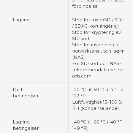
förbindelse
Lagring
Stöd för microSD / SDHC
/ SDXC-kort (ingår ej)
Stöd för kryptering av
SD-kort
Stöd för inspelning till
nätverksansluten lagring
(NAS)
För SD-kort och NAS-
rekommendationer se
axis.com
Drift
-20 °C till 50 °C (-4 °F till
betingelser
122 °F)
Luftfuktighet 15–100 %
RH (kondenserande)
Lagring
-40 °C till 65 °C (-40 °F till
betingelser
149 °F)