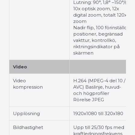
Lutning: 90°, 1,8° –150°/s
10x optisk zoom, 12x
digital zoom, totalt 120x
zoom
Nadir flip, 100 förinställda
positioner, begränsad
vakttur, kontrollkö,
riktningsindikator på
skärmen
Video
Video
H.264 (MPEG-4 del 10 /
kompression
AVC) Baslinje, huvud-
och högprofiler
Rörelse JPEG
Upplösning
1920x1080 till 320x180
Bildhastighet
Upp till 25/30 fps med
kraftledningsfrekvens