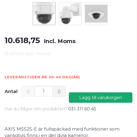
10.618,75
Incl. Moms
(
8.495,00
Excl. Moms
)
LEVERANSTIDEN ÄR 30-40 DAG(AR)
Antal
Lägg till varukorgen
Har du frågor om produkten?
031‑311 60 45
AXIS M5525-E är fullspäckad med funktioner som
vanligtvis finns i en del dyra kameror.