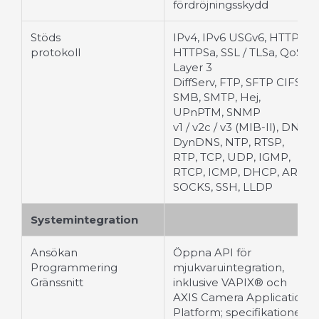
fördröjningsskydd
Stöds
IPv4, IPv6 USGv6, HTTP,
protokoll
HTTPSa, SSL / TLSa, QoS
Layer 3
DiffServ, FTP, SFTP CIFS /
SMB, SMTP, Hej,
UPnPTM, SNMP
v1 / v2c / v3 (MIB-II), DNS,
DynDNS, NTP, RTSP,
RTP, TCP, UDP, IGMP,
RTCP, ICMP, DHCP, ARP,
SOCKS, SSH, LLDP
Systemintegration
Ansökan
Öppna API för
Programmering
mjukvaruintegration,
Gränssnitt
inklusive VAPIX® och
AXIS Camera Application
Platform; specifikationer