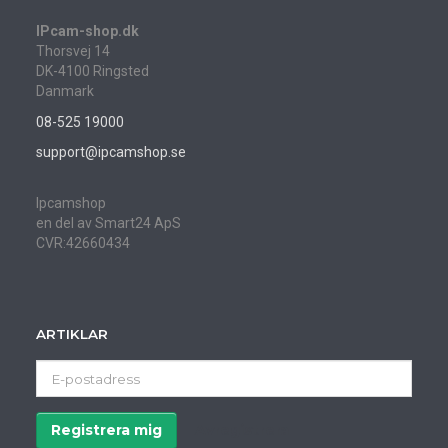
IPcam-shop.dk
Thorsvej 14
DK-4100 Ringsted
Danmark
08-525 19000
support@ipcamshop.se
Ipcamshop
en del av Smart24 ApS
CVR:42660434
ARTIKLAR
E-
postadress
Registrera mig
Avregistrera