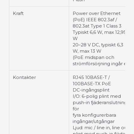
Kraft
Power over Ethernet
(PoE) IEEE 802.3af /
802.3at Type 1 Class 3
Typiskt 6,6 W, max 12,95
W
20–28 V DC, typiskt 6,3
W, max 13 W
(PoE midspan och
strömförsörjning ingår ej)
Kontakter
RJ45 10BASE-T /
100BASE-TX PoE
DC-ingångsplint
I/O: 6-polig plint med
push-in fjäderanslutning
för
fyra konfigurerbara
ingångar/utgångar
Ljud: mic / line in, line out
plint med push-in fjäder