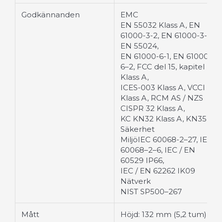
Godkännanden
EMC
EN 55032 Klass A, EN
61000-3-2, EN 61000-3-3,
EN 55024,
EN 61000-6-1, EN 61000–
6–2, FCC del 15, kapitel B
Klass A,
ICES-003 Klass A, VCCI
Klass A, RCM AS / NZS
CISPR 32 Klass A,
KC KN32 Klass A, KN35
Säkerhet
MiljöIEC 60068-2–27, IEC
60068–2–6, IEC / EN
60529 IP66,
IEC / EN 62262 IK09
Nätverk
NIST SP500–267
Mått
Höjd: 132 mm (5,2 tum),