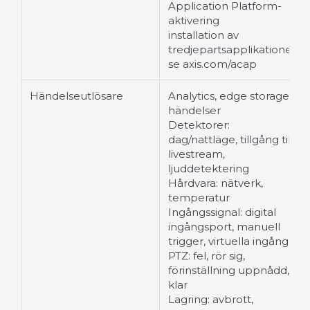
Application Platform-
aktivering
installation av
tredjepartsapplikationer,
se axis.com/acap
Händelseutlösare
Analytics, edge storage-
händelser
Detektorer:
dag/nattläge, tillgång till
livestream,
ljuddetektering
Hårdvara: nätverk,
temperatur
Ingångssignal: digital
ingångsport, manuell
trigger, virtuella ingångar
PTZ: fel, rör sig,
förinställning uppnådd,
klar
Lagring: avbrott,