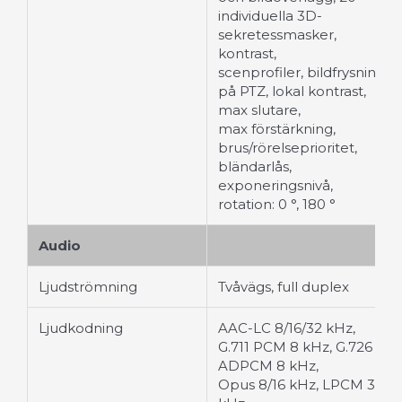
individuella 3D-
sekretessmasker,
kontrast,
scenprofiler, bildfrysning
på PTZ, lokal kontrast,
max slutare,
max förstärkning,
brus/rörelseprioritet,
bländarlås,
exponeringsnivå,
rotation: 0 °, 180 °
Audio
Ljudströmning
Tvåvägs, full duplex
Ljudkodning
AAC-LC 8/16/32 kHz,
G.711 PCM 8 kHz, G.726
ADPCM 8 kHz,
Opus 8/16 kHz, LPCM 32