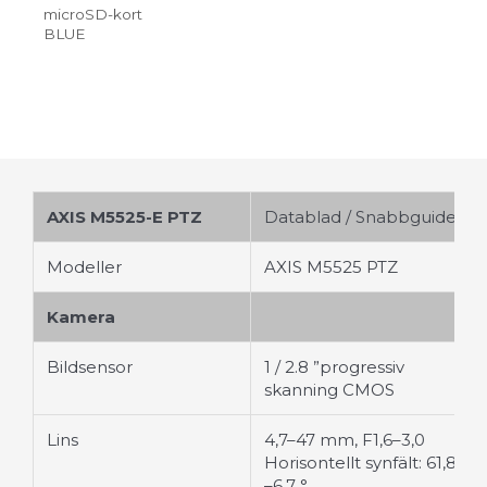
microSD-kort
BLUE
AXIS M5525-E PTZ
Datablad
/
Snabbguide
Modeller
AXIS M5525 PTZ
Kamera
Bildsensor
1 / 2.8 ”progressiv
skanning CMOS
Lins
4,7–47 mm, F1,6–3,0
Horisontellt synfält: 61,8 °
–6,7 °