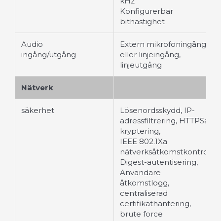
kHz
Konfigurerbar
bithastighet
Audio
Extern mikrofoningång
ingång/utgång
eller linjeingång,
linjeutgång
Nätverk
säkerhet
Lösenordsskydd, IP-
adressfiltrering, HTTPSa-
kryptering,
IEEE 802.1Xa
nätverksåtkomstkontroll,
Digest-autentisering,
Användare
åtkomstlogg,
centraliserad
certifikathantering,
brute force