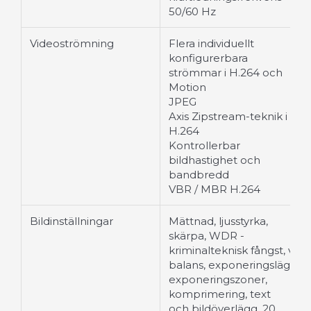
50/60 Hz
Videoströmning
Flera individuellt
konfigurerbara
strömmar i H.264 och
Motion
JPEG
Axis Zipstream-teknik i
H.264
Kontrollerbar
bildhastighet och
bandbredd
VBR / MBR H.264
Bildinställningar
Mättnad, ljusstyrka,
skärpa, WDR -
kriminalteknisk fångst, vit
balans, exponeringsläge,
exponeringszoner,
komprimering, text
och bildöverlägg, 20