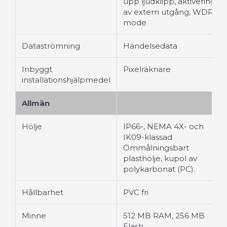
upp ljudklipp, aktivering
av extern utgång, WDR
mode
Dataströmning
Händelsedata
Inbyggt
Pixelräknare
installationshjälpmedel
Allmän
Hölje
IP66-, NEMA 4X- och
IK09-klassad
Ommålningsbart
plasthölje, kupol av
polykarbonat (PC).
Hållbarhet
PVC fri
Minne
512 MB RAM, 256 MB
Flash