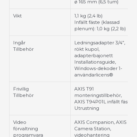
ø 165 mm (6,5 tum)
Vikt
1,1 kg (2,4 lb)
Infällt fäste (klassad
plenum): 1,0 kg (2,2 lb)
Ingår
Ledningsadapter 3/4”,
Tillbehör
rökt kupol,
adapterbajonett
Installationsguide,
Windows-dekoder 1-
användarlicens®
Frivillig
AXIS T91
Tillbehör
monteringstillbehör,
AXIS T94P01L infällt fäste
Utrustning
Video
AXIS Companion, AXIS
förvaltning
Camera Station,
programvara
videohantering