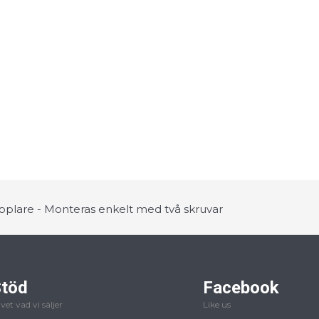
lare - Monteras enkelt med två skruvar
töd
Facebook
 vet vad vi säljer
Like us