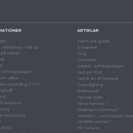
MATIONER
ARTIKLAR
der
Alarm out guide
 sikkerhed - når du
E-mærket
 på nettet
FAQ
et
Firmware
et
Garanti- och köpelagen
- och köpelagen
Vad gör PoE
ch villkor
Vad är en IP-kamera
law regarding CCTV
Overvågning
sprofil
Referenser
nst
Teknisk hjälp
ch leverans
Val av kamera ?
tning
Glaskupol utomhus?
för montering
Hikvision - vad betyder der
t
modellnummer?
& RMA
3D Secure