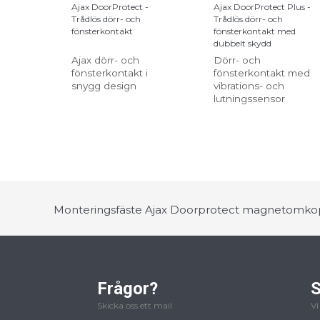
Ajax DoorProtect -
Ajax DoorProtect Plus -
Trådlös dörr- och
Trådlös dörr- och
fönsterkontakt
fönsterkontakt med
dubbelt skydd
Ajax dörr- och
Dörr- och
fönsterkontakt i
fönsterkontakt med
snygg design
vibrations- och
lutningssensor
Monteringsfäste Ajax Doorprotect magnetomkopp
Frågor?
S
Skicka oss ett mail
Vi