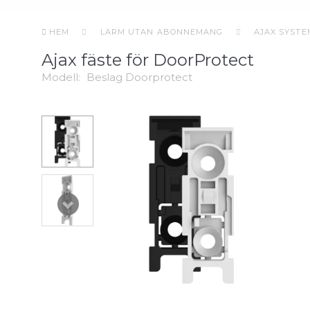
HEM
LARM UTAN ABONNEMANG
AJAX SYSTE
Ajax fäste för DoorProtect
Modell:
Beslag Doorprotect