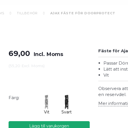
MS
TILLBEHÖR
AJAX FÄSTE FÖR DOORPROTECT
Fäste för A
69,00
Incl. Moms
Passar Dö
(
55,20
Excl. Moms
)
Lätt att ins
Vit
Observera att
en reservdel.
Färg:
Mer informat
Vit
Svart
Lägg till varukorgen