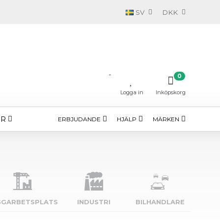
SV
DKK
-
0
Logga in
Inköpskorg
ÖR
ERBJUDANDE
HJÄLP
MÄRKEN
GGARBETSPLATS
INDUSTRI
BILHANDLARE