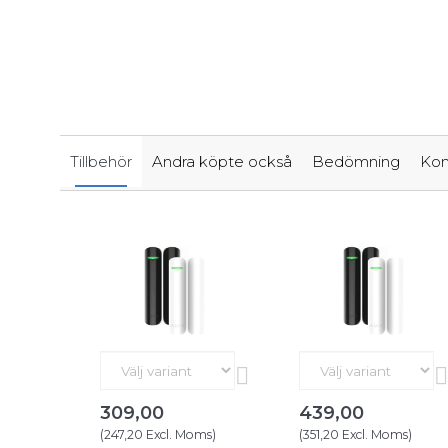
Tillbehör
Andra köpte också
Bedömning
Kom
309,00
439,00
(
247,20
Excl. Moms
)
(
351,20
Excl. Moms
)