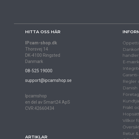
HITTA OSS HÄR
INFOR
IPcam-shop.dk
Öppetti
Thorsvej 14
Dankort
DK-4100 Ringsted
handler
Danmark
E-mærk
Integrit
08-525 19000
Garanti
support@ipcamshop.se
Regler o
Danish 
Företag
Ipcamshop
Kundtjä
en del av Smart24 ApS
Frakt o
CVR:42660434
Hopsät
Villkor 
Översik
Retur 
ARTIKLAR