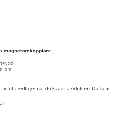
jax magnetomkopplare
rrskydd
tallera
 fästet medföljer när du köper produkten. Detta är
ion