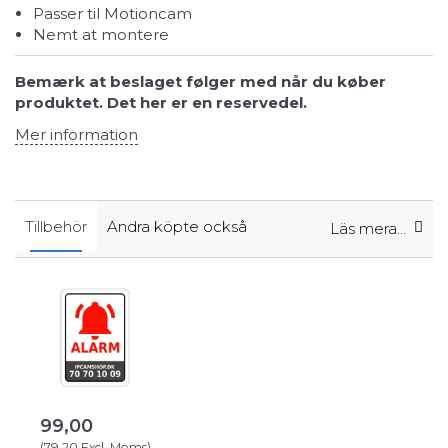
Passer til Motioncam
Nemt at montere
Bemærk at beslaget følger med når du køber
produktet. Det her er en reservedel.
Mer information
Tillbehör
Andra köpte också
Läs mera…
99,00
(
79,20
Excl. Moms
)