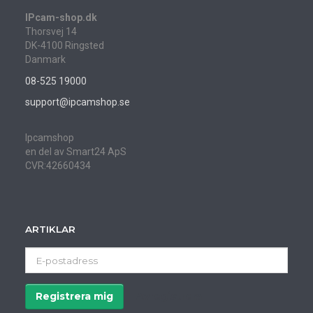
IPcam-shop.dk
Thorsvej 14
DK-4100 Ringsted
Danmark
08-525 19000
support@ipcamshop.se
Ipcamshop
en del av Smart24 ApS
CVR:42660434
ARTIKLAR
E-
postadress
Registrera mig
Avregistrera