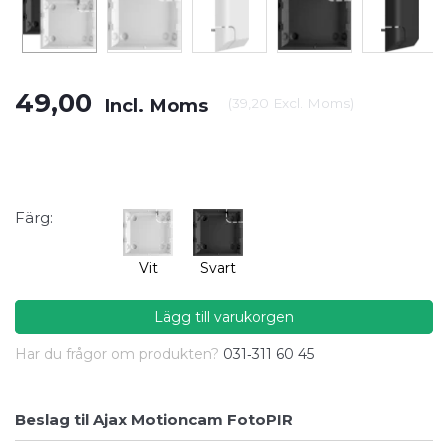
49,00
Incl. Moms
(
39,20
Excl. Moms
)
Färg:
Vit
Svart
Lägg till varukorgen
Har du frågor om produkten?
031‑311 60 45
Beslag til Ajax Motioncam FotoPIR