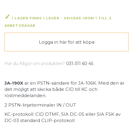
I LAGER FINNS I LAGER - SKICKAS INOM 1 TILL 2
ARBETSDAGAR
Logga in här
for att köpa
Har du frågor om produkten?
031‑311 60 45
JA-190X
är en PSTN-sändare för JA-106K. Med den är
det möjligt att skicka både CID till KC och
röstmeddelanden.
2 PSTN-linjeterminaler IN / OUT
KC-protokoll: CID DTMF, SIA DC-05 eller SIA FSK av
DC-03 standard CLIP-protokoll