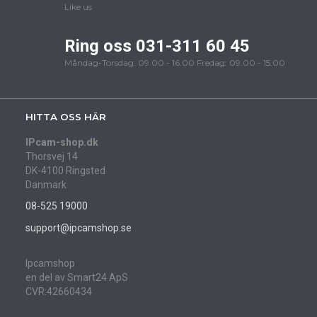
Like us
Ring oss 031-311 60 45
Måndag-Torsdag: 09.00 - 16.00 Fredag: 09.00 - 15.00
HITTA OSS HÄR
IPcam-shop.dk
Thorsvej 14
DK-4100 Ringsted
Danmark
08-525 19000
support@ipcamshop.se
Ipcamshop
en del av Smart24 ApS
CVR:42660434