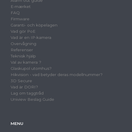
Alarm out guide
E-mærket
FAQ
Firmware
Garanti- och köpelagen
Vad gör PoE
Vad är en IP-kamera
Overvågning
Referenser
Teknisk hjälp
Val av kamera ?
Glaskupol utomhus?
Hikvision - vad betyder deras modellnummer?
3D Secure
Vad är DORI?
Lag om taggtråd
Uniview Beslag Guide
MENU