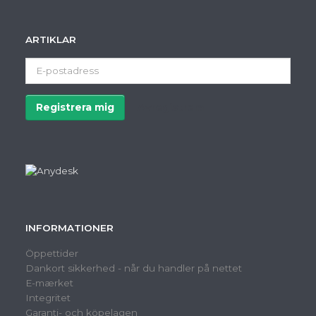
ARTIKLAR
E-
postadress
Registrera mig
Avregistrera
INFORMATIONER
Öppettider
Dankort sikkerhed - når du handler på nettet
E-mærket
Integritet
Garanti- och köpelagen