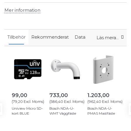
Mer information
Tillbehör
Rekommenderat
Data
Läs mera…
99,00
733,00
1.203,00
70
(
79,20
Excl. Moms
)
(
586,40
Excl. Moms
)
(
962,40
Excl. Moms
)
(
56
Uniview Micro SD-
Bosch NDA-U-
Bosch NDA-U-
Bo
kort BLUE
WMT Väggfäste
PMAS Mastfäste
PMT