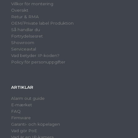
Villkor för montering
Översikt
Retur & RMA
OEM/Private label Produktion
Så handlar du
Fortrydelsesret
Showroom
Serviceavtal
Vad betyder IP-koden?
Policy för personuppgifter
ARTIKLAR
Alarm out guide
E-mærket
FAQ
Firmware
Garanti- och köpelagen
Vad gör PoE
Vad är en IP-kamera