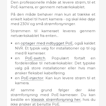
Den professionelle måde at levere strøm, til et
PoE-kamera, er gennem netværkskablet.
På den måde behøver man kun at trække et
enkelt kabel til hvert kamera - og skal ikke døje
med 230V og små strømforsyninger.
Strømmen til kameraet leveres gennem
netværkskablet fra enten...
en
optager med indbygget PoE
, også kaldet
NVR. Et typisk valg for installationer op til og
med 8 kameraer.
en
PoE-switch
. Populært fortalt en
fordelerdåse til netværkskabler. Det typiske
valg på store installationer eller hvis man
ønsker fleksibel kabelføring.
en
PoE-injector
. Kan kun levere strøm til et
kamera.
Af samme grund følger der ikke
strømforsyning med PoE-kameraer. Du kan
bestille en
klassisk strømforsyning her
, hvis du
ikke ønsker at benytte PoE.