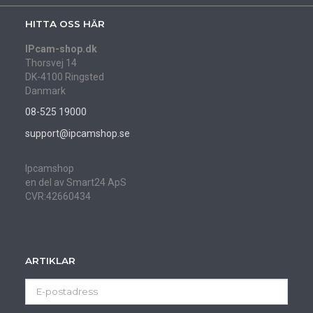
HITTA OSS HÄR
IPcam-shop.dk
Thorsvej 14
DK-4100 Ringsted
Danmark
08-525 19000
support@ipcamshop.se
Ipcamshop
en del av Smart24 ApS
CVR:42660434
ARTIKLAR
E-
postadress