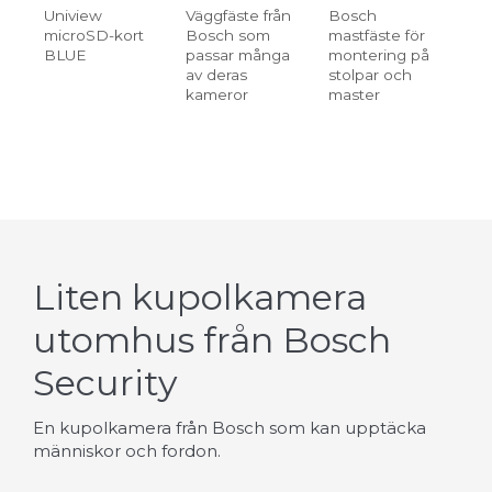
Uniview
Väggfäste från
Bosch
tak
microSD-kort
Bosch som
mastfäste för
Bo
BLUE
passar många
montering på
pa
av deras
stolpar och
av
kameror
master
ka
Liten kupolkamera
utomhus från Bosch
Security
En kupolkamera från Bosch som kan upptäcka
människor och fordon.