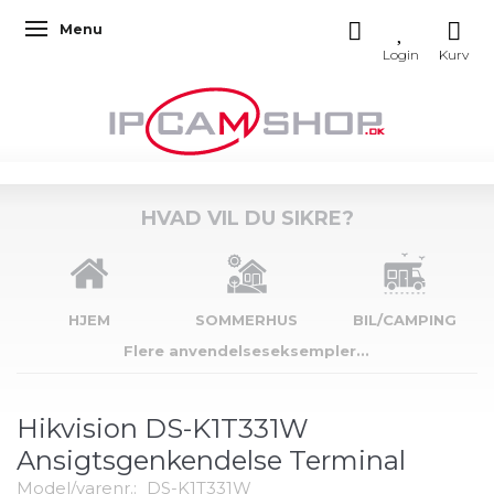
Menu
Skifte navigation
HVAD VIL DU SIKRE?
HJEM
SOMMERHUS
BIL/CAMPING
Flere anvendelseseksempler...
Hikvision DS-K1T331W
Ansigtsgenkendelse Terminal
Model/varenr.:
DS-K1T331W