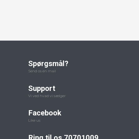
Spørgsmål?
Send os en mail
Support
Vi ved hvad vi sælger
Facebook
Like us
Ring til os 70701009