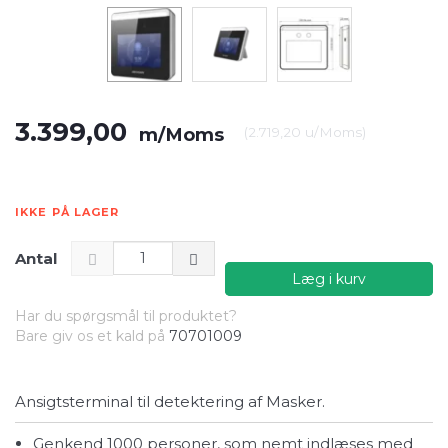
3.399,00
m/Moms
(
2.719,20
u/Moms
)
IKKE PÅ LAGER
Antal
Læg i kurv
Har du spørgsmål til produktet?
Bare giv os et kald på
70701009
Ansigtsterminal til detektering af Masker.
Genkend 1000 personer, som nemt indlæses med