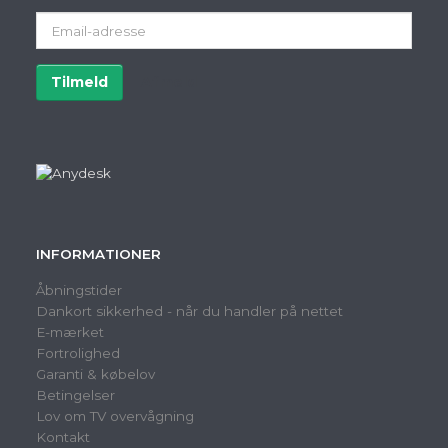
Email-
adresse
Tilmeld
Afmeld
INFORMATIONER
Åbningstider
Dankort sikkerhed - når du handler på nettet
E-mærket
Fortrolighed
Garanti & købelov
Betingelser
Lov om TV overvågning
Kontakt