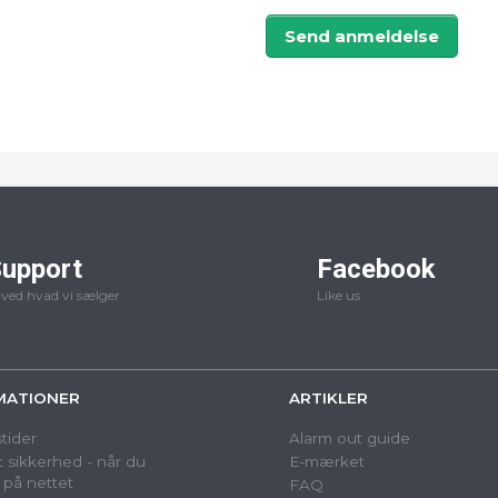
Send anmeldelse
upport
Facebook
 ved hvad vi sælger
Like us
MATIONER
ARTIKLER
tider
Alarm out guide
 sikkerhed - når du
E-mærket
 på nettet
FAQ