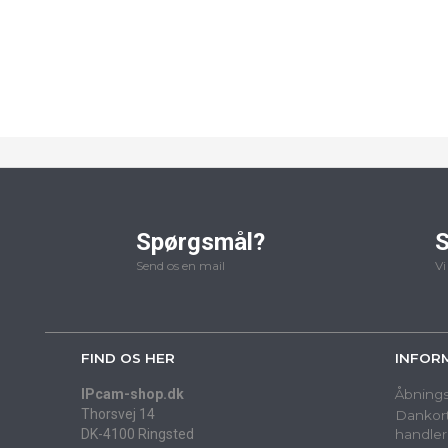
Spørgsmål?
S
Send os en mail
Vi
FIND OS HER
INFOR
IPcam-shop.dk
Åbnings
Thorsvej 14
Dankort
DK-4100 Ringsted
handler