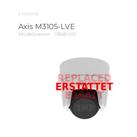
FORSIDE
Axis M3105-LVE
Model/varenr.:
0868-001