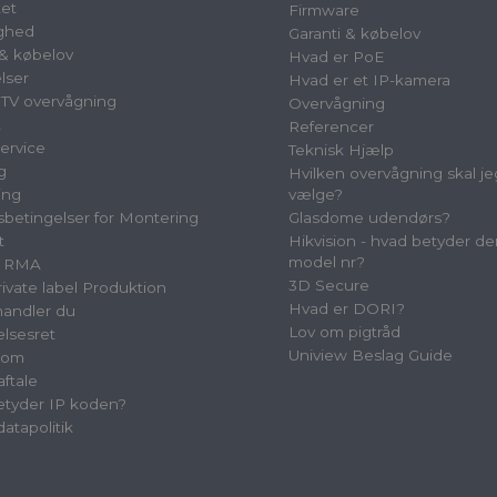
et
Firmware
ighed
Garanti & købelov
 & købelov
Hvad er PoE
lser
Hvad er et IP-kamera
TV overvågning
Overvågning
t
Referencer
ervice
Teknisk Hjælp
g
Hvilken overvågning skal je
ing
vælge?
betingelser for Montering
Glasdome udendørs?
t
Hikvision - hvad betyder de
model nr?
& RMA
3D Secure
vate label Produktion
Hvad er DORI?
andler du
Lov om pigtråd
elsesret
Uniview Beslag Guide
oom
aftale
tyder IP koden?
atapolitik