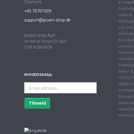
Danmark
E-mærk
Fortrol
+45 70701009
Garanti
support@ipcam-shop.dk
Betinge
Lov om 
Kontak
Ipcam-shop ApS
Kundes
en del af Smart24 ApS
Leverin
CVR:42660434
Monter
Handels
Oversig
Retur 
NYHEDSMAIL
OEM/Pri
Sådan h
Email-
Fortryd
adresse
Showr
Service
Tilmeld
Afmeld
Hvad be
Persond