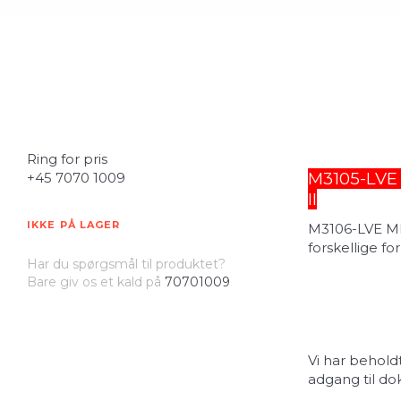
Ring for pris
M3105-LVE 
+45 7070 1009
II
IKKE PÅ LAGER
M3106-LVE MK
forskellige fo
Har du spørgsmål til produktet?
Bare giv os et kald på
70701009
Vi har beholdt
adgang til d