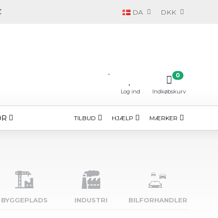
DA
DKK
-
0
Log ind
Indkøbskurv
ØR
TILBUD
HJÆLP
MÆRKER
BYGGE­PLADS
INDUSTRI
BILFORHANDLER