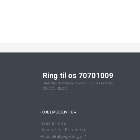
Ring til os 70701009
Mandag-torsdag: 08.00 - 16.00 Fredag:
08.00 - 15.00
HJÆLPECENTER
Hvad er PoE
Hvad er et IP-kamera
Hvad skal jeg vælge ?