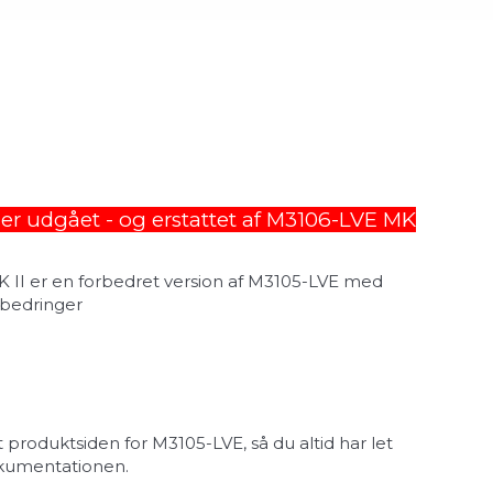
er udgået - og erstattet af M3106-LVE MK
 II er en forbedret version af M3105-LVE med
rbedringer
 produktsiden for M3105-LVE, så du altid har let
okumentationen.