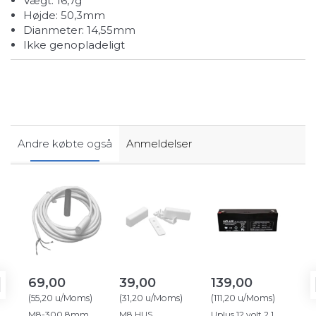
Vægt: 16,7g
Højde: 50,3mm
Dianmeter: 14,55mm
Ikke genopladeligt
Andre købte også
Anmeldelser
69,00
39,00
139,00
Jab
TRB
(
55,20
u/Moms
)
(
31,20
u/Moms
)
(
111,20
u/Moms
)
til
M8-300 8mm.
M8 HUS
Uplus 12 volt 2,1