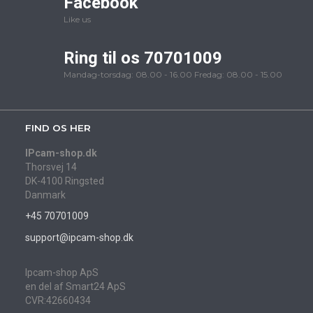
Facebook
Like us
Ring til os 70701009
Mandag-torsdag: 08.00 - 16.00 Fredag: 08.00 - 15.00
FIND OS HER
IPcam-shop.dk
Thorsvej 14
DK-4100 Ringsted
Danmark
+45 70701009
support@ipcam-shop.dk
Ipcam-shop ApS
en del af Smart24 ApS
CVR:42660434