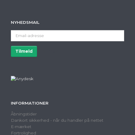
NYHEDSMAIL
Email-
adresse
Tilmeld
Afmeld
INFORMATIONER
Åbningstider
Dankort sikkerhed - når du handler på nettet
E-mærket
Fortrolighed