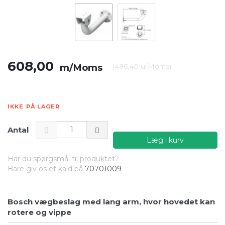
608,00
m/Moms
(
486,40
u/Moms
)
IKKE PÅ LAGER
Antal
Læg i kurv
Har du spørgsmål til produktet?
Bare giv os et kald på
70701009
Bosch vægbeslag med lang arm, hvor hovedet kan
rotere og vippe