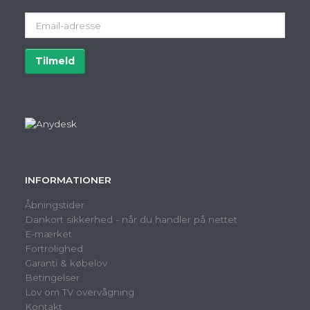
Email-
adresse
Tilmeld
Afmeld
INFORMATIONER
Åbningstider
Dankort sikkerhed - når du handler på nettet
E-mærket
Fortrolighed
Garanti & købelov
Betingelser
Lov om TV overvågning
Kontakt