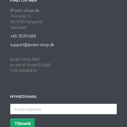
FIND OS HER
IPcam-shop.dk
Thorsvej 14
DK-4100 Ringsted
Danmark
+45 70701009
support@ipcam-shop.dk
Ipcam-shop ApS
en del af Smart24 ApS
CVR:42660434
NYHEDSMAIL
Email-
adresse
Tilmeld
Afmeld