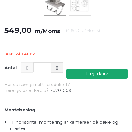
549,00
m/Moms
(
439,20
u/Moms
)
IKKE PÅ LAGER
Antal
Læg i kurv
Har du spørgsmål til produktet?
Bare giv os et kald på
70701009
Mastebeslag
til horisontal montering af kameraer på pæle og
master.