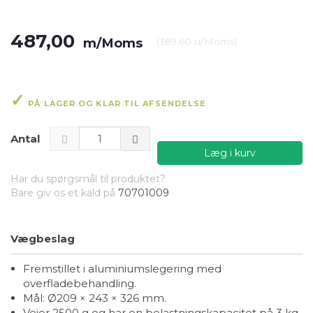
487,00
m/Moms
(
389,60
u/Moms
)
PÅ LAGER OG KLAR TIL AFSENDELSE
Antal
Læg i kurv
Har du spørgsmål til produktet?
Bare giv os et kald på
70701009
Vægbeslag
fremstillet i aluminiumslegering med
overfladebehandling.
mål: Ø209 × 243 × 326 mm.
vejer 2500 g og har en belastningskapacitet på 3 kg.