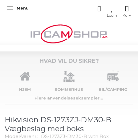
Menu
Skifte navigation
HVAD VIL DU SIKRE?
HJEM
SOMMERHUS
BIL/CAMPING
Flere anvendelseseksempler...
Hikvision DS-1273ZJ-DM30-B
Vægbeslag med boks
Model/varenr.:
DS-1273ZJ-DM30-B with Box