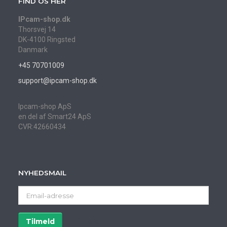
FIND OS HER
IPcam-shop.dk
Thorsvej 14
DK-4100 Ringsted
Danmark
+45 70701009
support@ipcam-shop.dk
Ipcam-shop ApS
en del af Smart24 ApS
CVR:42660434
NYHEDSMAIL
Email-
adresse
Tilmeld
Afmeld