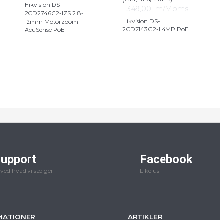
Hikvision DS-
1.349,00
m/Moms
2CD2746G2-IZS 2.8-
Hikvision DS-
12mm Motorzoom
2CD2143G2-I 4MP PoE
AcuSense PoE
upport
Facebook
 ved hvad vi sælger
Like us
MATIONER
ARTIKLER