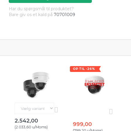
Har du spørgsmål til produktet?
Bare giv os et kald på
70701009
OP TIL -26%
2.542,00
999,00
(
2.033,60
u/Moms
)
(
799,20
u/Moms
)