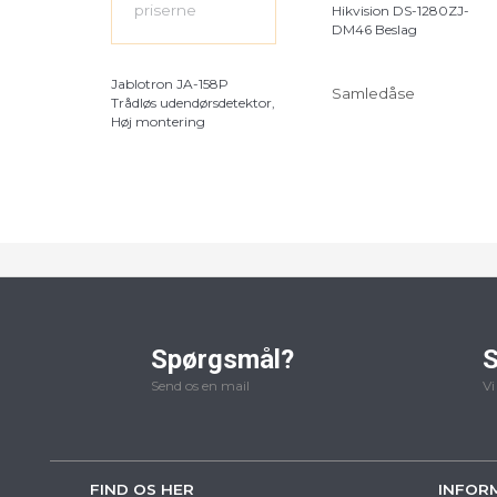
priserne
Hikvision DS-1280ZJ-
DM46 Beslag
Jablotron JA-158P
Samledåse
Trådløs udendørsdetektor,
Høj montering
Spørgsmål?
S
Send os en mail
Vi
FIND OS HER
INFOR