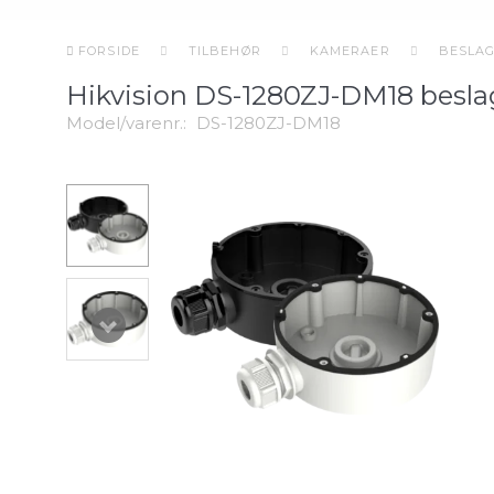
FORSIDE
TILBEHØR
KAMERAER
BESLA
Hikvision DS-1280ZJ-DM18 besla
Model/varenr.:
DS-1280ZJ-DM18