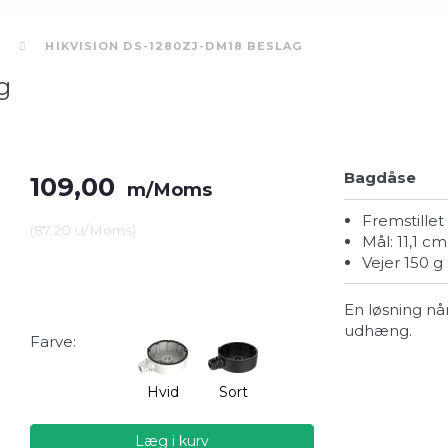
G
HIKVISION DS-1280ZJ-DM18 BESLAG
g
Bagdåse
109,00
m/Moms
Fremstill
(
87,20
u/Moms
)
Mål: 11,1 
Vejer 150 
En løsning når
udhæng.
Farve:
Hvid
Sort
Læg i kurv