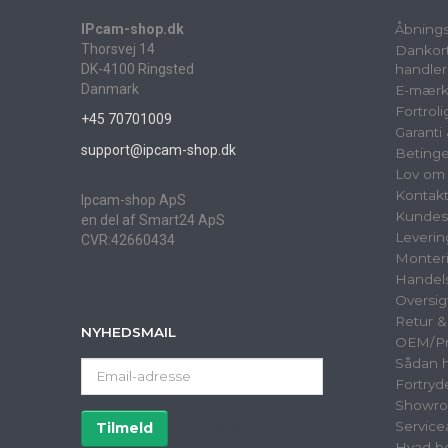
IPcam-shop.dk
Åbnings
Thorsvej 14
Dankort
DK-4100 Ringsted
handler
Danmark
E-mærk
Fortrol
+45 70701009
Garanti
support@ipcam-shop.dk
Betinge
Lov om 
Kontak
Ipcam-shop ApS
Kundes
en del af Smart24 ApS
Leverin
CVR:42660434
Monter
Handels
Oversig
Retur 
NYHEDSMAIL
OEM/Pri
Sådan h
Email-
Fortryd
adresse
Showr
Service
Tilmeld
Afmeld
Hvad be