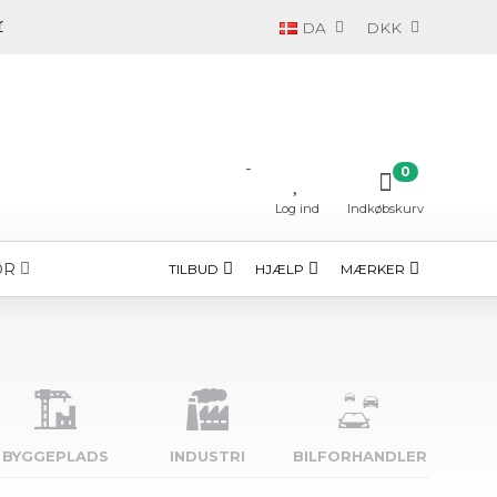
DA
DKK
-
0
Log ind
Indkøbskurv
ØR
TILBUD
HJÆLP
MÆRKER
BYGGE­PLADS
INDUSTRI
BILFORHANDLER