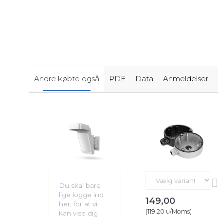
Andre købte også
PDF
Data
Anmeldelser
Du skal bare
lige
logge ind
149,00
her
, for at vi
(
119,20
u/Moms
)
kan vise dig