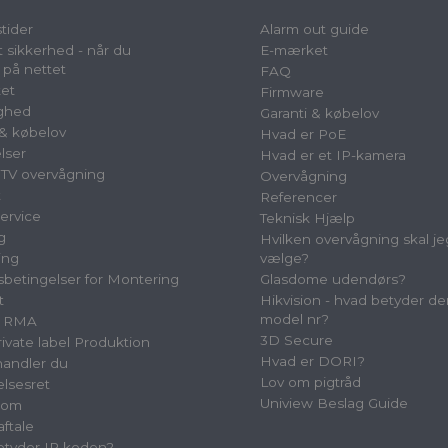
tider
Alarm out guide
 sikkerhed - når du
E-mærket
 på nettet
FAQ
et
Firmware
ighed
Garanti & købelov
 & købelov
Hvad er PoE
lser
Hvad er et IP-kamera
TV overvågning
Overvågning
t
Referencer
ervice
Teknisk Hjælp
g
Hvilken overvågning skal je
ing
vælge?
betingelser for Montering
Glasdome udendørs?
t
Hikvision - hvad betyder de
model nr?
& RMA
3D Secure
vate label Produktion
Hvad er DORI?
andler du
Lov om pigtråd
elsesret
Uniview Beslag Guide
oom
aftale
tyder IP koden?