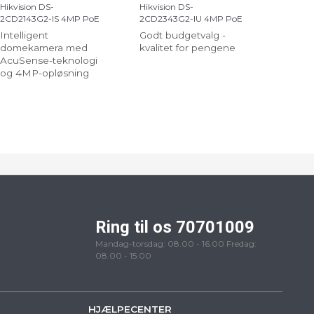
Hikvision DS-
Hikvision DS-
2CD2143G2-IS 4MP PoE
2CD2343G2-IU 4MP PoE
Intelligent
Godt budgetvalg -
domekamera med
kvalitet for pengene
AcuSense-teknologi
og 4MP-opløsning
Ring til os 70701009
Mandag-torsdag: 08.00 - 16.00 Fredag:
08.00 - 15.00
HJÆLPECENTER