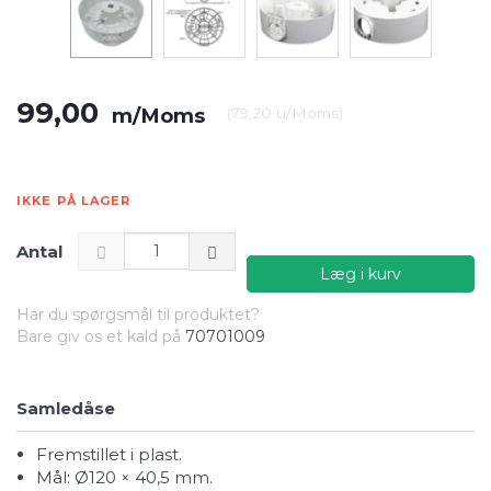
99,00
m/Moms
(
79,20
u/Moms
)
IKKE PÅ LAGER
Antal
Læg i kurv
Har du spørgsmål til produktet?
Bare giv os et kald på
70701009
Samledåse
fremstillet i plast.
mål: Ø120 × 40,5 mm.