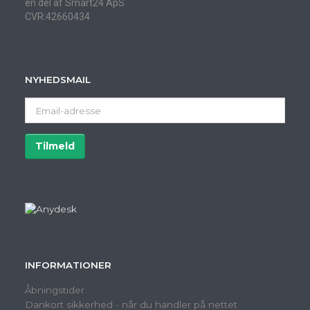
en del af Smart24 ApS
CVR:42660434
NYHEDSMAIL
Email-
adresse
Tilmeld
Afmeld
INFORMATIONER
Åbningstider
Dankort sikkerhed - når du handler på nettet