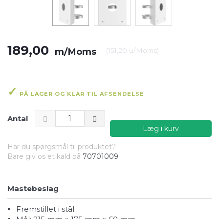
189,00
m/Moms
(
151,20
u/Moms
)
PÅ LAGER OG KLAR TIL AFSENDELSE
Antal
Læg i kurv
Har du spørgsmål til produktet?
Bare giv os et kald på
70701009
Mastebeslag
Fremstillet i stål.