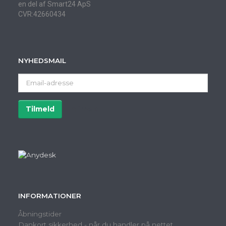
en del af Smart24 ApS
CVR:42660434
NYHEDSMAIL
Email-
adresse
Tilmeld
Afmeld
INFORMATIONER
Åbningstider
Dankort sikkerhed - når du handler på nettet