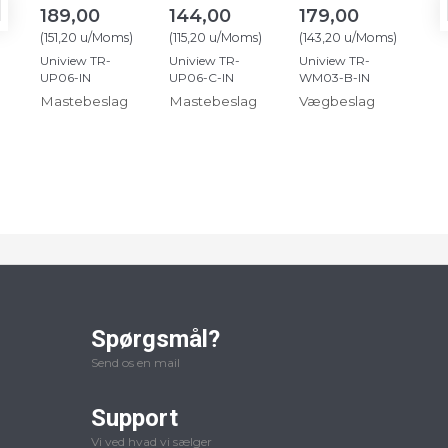
189,00
144,00
179,00
1
(
151,20
u/Moms
)
(
115,20
u/Moms
)
(
143,20
u/Moms
)
(
11
Uniview TR-
Uniview TR-
Uniview TR-
Uni
UP06-IN
UP06-C-IN
WM03-B-IN
WE
Mastebeslag
Mastebeslag
Vægbeslag
Væ
Spørgsmål?
Send os en mail
Support
Vi ved hvad vi sælger