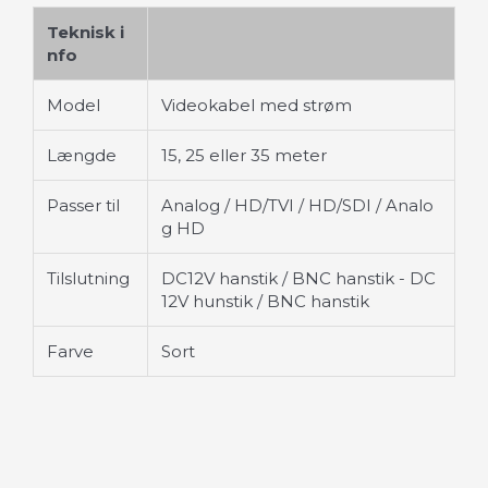
Teknisk i
nfo
Model
Videokabel med strøm
Længde
15, 25 eller 35 meter
Passer til
Analog / HD/TVI / HD/SDI / Analo
g HD
Tilslutning
DC12V hanstik / BNC hanstik - DC
12V hunstik / BNC hanstik
Farve
Sort