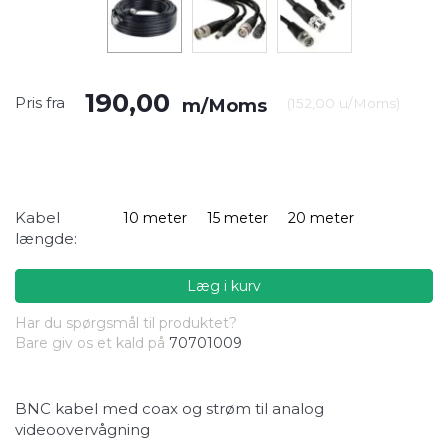
190,00
Pris fra
m/Moms
(
152,00
u/Moms
)
Kabel
10 meter
15 meter
20 meter
længde:
Læg i kurv
Har du spørgsmål til produktet?
Bare giv os et kald på
70701009
BNC kabel med coax og strøm til analog
videoovervågning