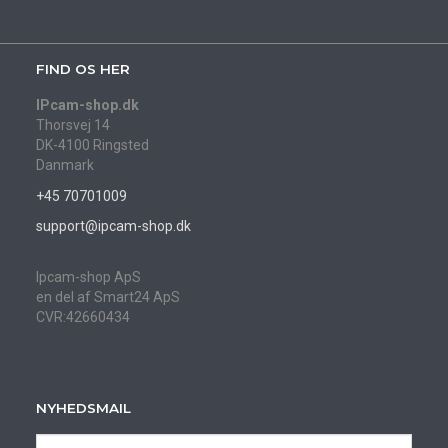
FIND OS HER
IPcam-shop.dk
Thorsvej 14
DK-4100 Ringsted
Danmark
+45 70701009
support@ipcam-shop.dk
Ipcam-shop ApS
en del af Smart24 ApS
CVR:42660434
NYHEDSMAIL
Email-