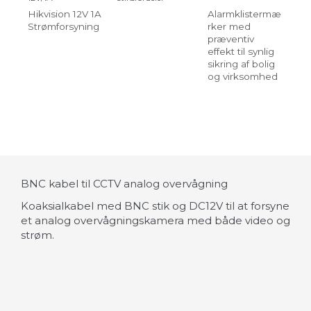
Hikvision 12V 1A
Alarmklistermæ
Ov
Strømforsyning
rker med
st
præventiv
me
effekt til synlig
eff
sikring af bolig
sik
og virksomhed
og
BNC kabel til CCTV analog overvågning
Koaksialkabel med BNC stik og DC12V til at forsyne
et analog overvågningskamera med både video og
strøm.