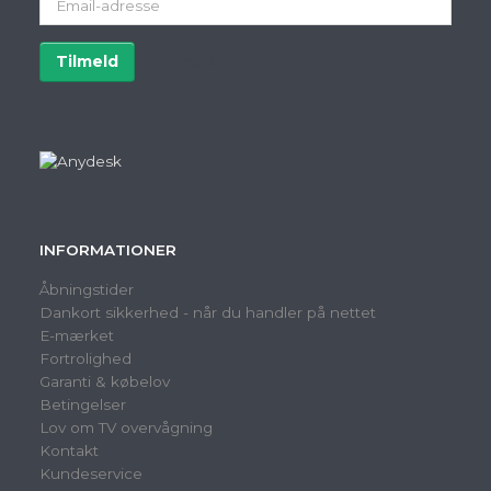
adresse
Tilmeld
Afmeld
INFORMATIONER
Åbningstider
Dankort sikkerhed - når du handler på nettet
E-mærket
Fortrolighed
Garanti & købelov
Betingelser
Lov om TV overvågning
Kontakt
Kundeservice