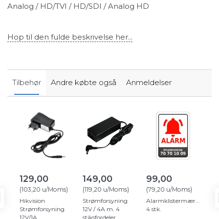
Analog / HD/TVI / HD/SDI / Analog HD
Hop til den fulde beskrivelse her...
Tilbehør
Andre købte også
Anmeldelser
129,00
149,00
99,00
9
(
103,20
u/Moms
)
(
119,20
u/Moms
)
(
79,20
u/Moms
)
(
79
Hikvision
Strømforsyning
Alarmklistermærker
Ove
Strømforsyning
12V / 4A m. 4
4 stk.
4 s
12V/1A
stiksfordeler