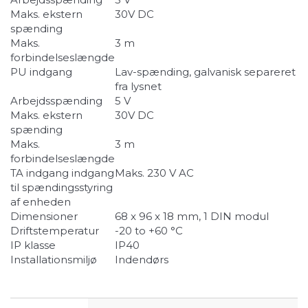
Maks. ekstern
30V DC
spænding
Maks.
3 m
forbindelseslængde
PU indgang
Lav-spænding, galvanisk separeret
fra lysnet
Arbejdsspænding
5 V
Maks. ekstern
30V DC
spænding
Maks.
3 m
forbindelseslængde
TA indgang indgang
Maks. 230 V AC
til spændingsstyring
af enheden
Dimensioner
68 x 96 x 18 mm, 1 DIN modul
Driftstemperatur
-20 to +60 °C
IP klasse
IP40
Installationsmiljø
Indendørs