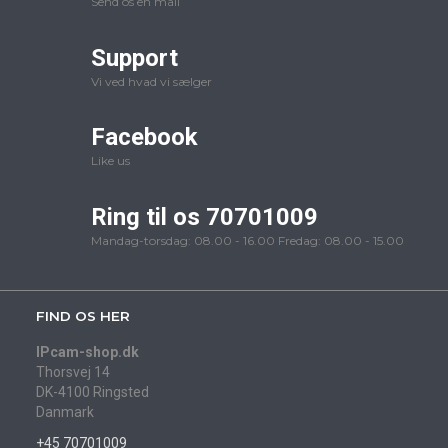
Send os en mail
Support
Vi ved hvad vi sælger
Facebook
Like us
Ring til os 70701009
Mandag-torsdag: 08.00 - 16.00 Fredag: 08.00 - 15.00
FIND OS HER
IPcam-shop.dk
Thorsvej 14
DK-4100 Ringsted
Danmark
+45 70701009