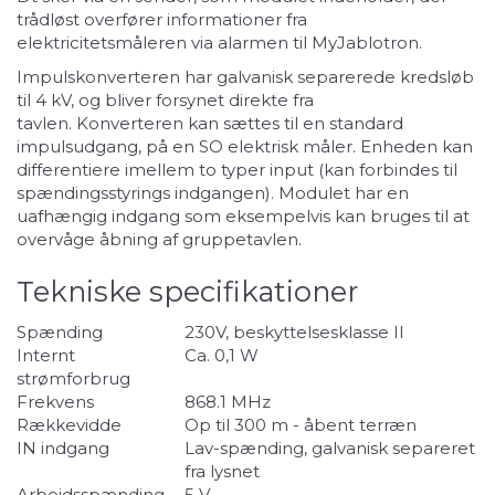
trådløst overfører informationer fra
elektricitetsmåleren via alarmen til MyJablotron.
Impulskonverteren har galvanisk separerede kredsløb
til 4 kV, og bliver forsynet direkte fra
tavlen. Konverteren kan sættes til en standard
impulsudgang, på en SO elektrisk måler. Enheden kan
differentiere imellem to typer input (kan forbindes til
spændingsstyrings indgangen). Modulet har en
uafhængig indgang som eksempelvis kan bruges til at
overvåge åbning af gruppetavlen.
Tekniske specifikationer
Spænding
230V, beskyttelsesklasse II
Internt
Ca. 0,1 W
strømforbrug
Frekvens
868.1 MHz
Rækkevidde
Op til 300 m - åbent terræn
IN indgang
Lav-spænding, galvanisk separeret
fra lysnet
Arbejdsspænding
5 V