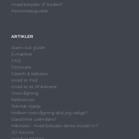
Hvad betyder IP koden?
Persondatapolitik
ARTIKLER
Alarm out guide
E-mærket
FAQ
Firmware
Garanti & købelov
Hvad er PoE
Hvad er et IP-kamera
Overvågning
Referencer
Teknisk Hjælp
Hvilken overvågning skal jeg vælge?
Glasdome udendørs?
Hikvision - hvad betyder deres model nr?
3D Secure
Hvad er DORI?