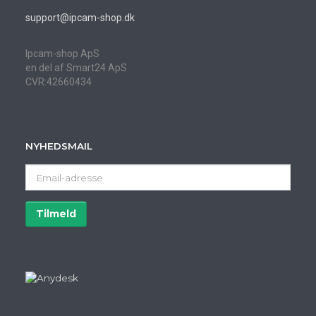
support@ipcam-shop.dk
Ipcam-shop ApS
en del af Smart24 ApS
CVR:42660434
NYHEDSMAIL
Email-
adresse
Tilmeld
Afmeld