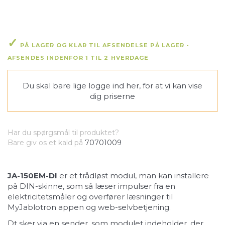
PÅ LAGER OG KLAR TIL AFSENDELSE PÅ LAGER -
AFSENDES INDENFOR 1 TIL 2 HVERDAGE
Du skal bare lige
logge ind her
, for at vi kan vise
dig priserne
Har du spørgsmål til produktet?
Bare giv os et kald på
70701009
JA-150EM-D
I
er et trådløst modul, man kan installere
på DIN-skinne, som så læser impulser fra en
elektricitetsmåler og overfører læsninger til
MyJablotron appen og web-selvbetjening.
Dt sker via en sender, som modulet indeholder, der