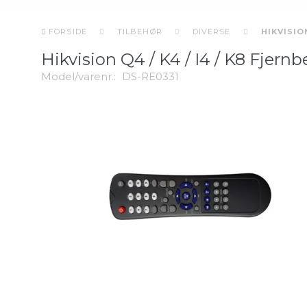
FORSIDE
TILBEHØR
DIVERSE
HIKVISIO
Hikvision Q4 / K4 / I4 / K8 Fjern
Model/varenr.:
DS-RE0331