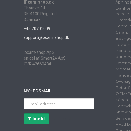
IPcam-shop.dk
Åbnings
Thorsvej 14
Dankort
DK-4100 Ringsted
handler
Danmark
E-mærk
Fortrol
+45 70701009
Garanti
support@ipcam-shop.dk
Betinge
Lov om 
Kontak
Ipcam-shop ApS
Kundes
en del af Smart24 ApS
Leverin
CVR:42660434
Monter
Handels
Oversig
Retur 
NYHEDSMAIL
OEM/Pri
Sådan h
Email-
Fortryd
adresse
Showr
Service
Tilmeld
Afmeld
Hvad be
Persond