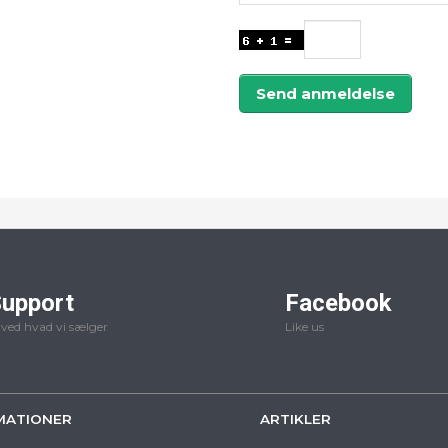
Send anmeldelse
upport
Facebook
 ved hvad vi sælger
Like us
MATIONER
ARTIKLER