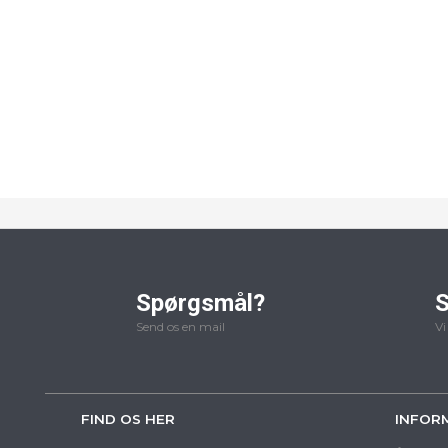
Spørgsmål?
S
Send os en mail
Vi
FIND OS HER
INFOR