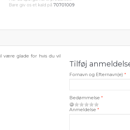
Bare giv os et kald på
70701009
 være glade for hvis du vil
Tilføj anmeldels
Fornavn og Efternavn(e)
Bedømmelse
Anmeldelse