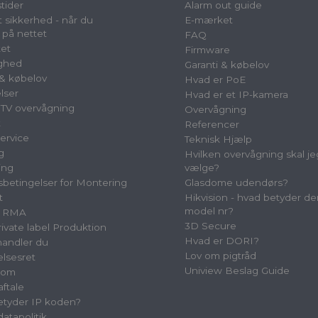
tider
Alarm out guide
 sikkerhed - når du
E-mærket
 på nettet
FAQ
et
Firmware
ighed
Garanti & købelov
 & købelov
Hvad er PoE
lser
Hvad er et IP-kamera
TV overvågning
Overvågning
t
Referencer
ervice
Teknisk Hjælp
g
Hvilken overvågning skal je
ing
vælge?
betingelser for Montering
Glasdome udendørs?
t
Hikvision - hvad betyder de
model nr?
& RMA
3D Secure
vate label Produktion
Hvad er DORI?
andler du
Lov om pigtråd
elsesret
Uniview Beslag Guide
oom
aftale
tyder IP koden?
atapolitik