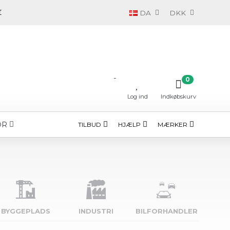
DA
DKK
-
0
Log ind
Indkøbskurv
ØR
TILBUD
HJÆLP
MÆRKER
BYGGE­PLADS
INDUSTRI
BILFORHANDLER