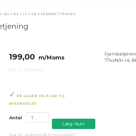
N Q4 / K4 / I4 / K8 FJERNBETJENING
betjening
Fjernbetjenin
199,00
m/Moms
77xxNXI-I4, 
(
159,20
u/Moms
)
PÅ LAGER OG KLAR TIL
AFSENDELSE
Antal
Læg i kurv
Har du spørgsmål til produktet?