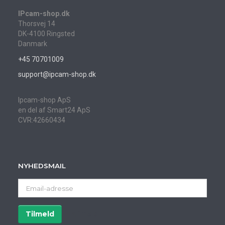
IPcam-shop.dk
Thorsvej 14
DK-4100 Ringsted
Danmark
+45 70701009
support@ipcam-shop.dk
Ipcam-shop ApS
en del af Smart24 ApS
CVR:42660434
NYHEDSMAIL
Email-
adresse
Tilmeld
Afmeld