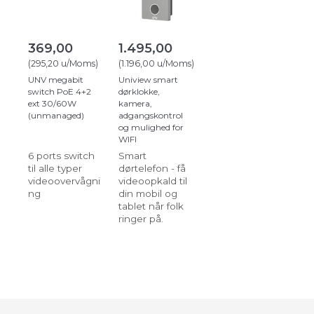
369,00
1.495,00
(
295,20
u/Moms
)
(
1.196,00
u/Moms
)
UNV megabit
Uniview smart
switch PoE 4+2
dørklokke,
ext 30/60W
kamera,
(unmanaged)
adgangskontrol
og mulighed for
WIFI
6 ports switch
Smart
til alle typer
dørtelefon - få
videoovervågni
videoopkald til
ng
din mobil og
tablet når folk
ringer på.