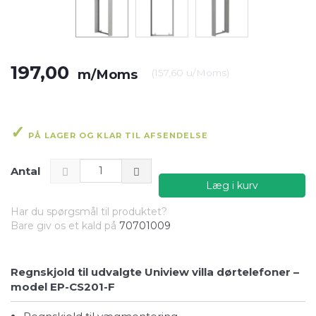
197,00
m/Moms
(
157,60
u/Moms
)
PÅ LAGER OG KLAR TIL AFSENDELSE
Antal
Læg i kurv
Har du spørgsmål til produktet?
Bare giv os et kald på
70701009
Regnskjold til udvalgte Uniview villa dørtelefoner –
model EP-CS201-F