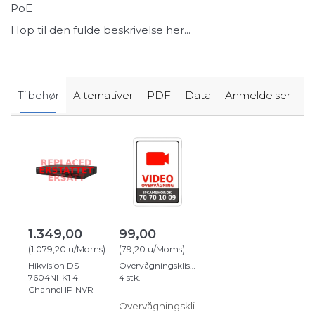
PoE
Hop til den fulde beskrivelse her...
Tilbehør
Alternativer
PDF
Data
Anmeldelser
1.349,00
99,00
(
1.079,20
u/Moms
)
(
79,20
u/Moms
)
Hikvision DS-
Overvågningsklistermærker
7604NI-K1 4
4 stk.
Channel IP NVR
Overvågningskli