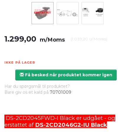
1.299,00
m/Moms
(
1.039,20
u/Moms
)
IKKE PÅ LAGER
Få besked når produktet kommer igen
Har du spørgsmål til produktet?
Bare giv os et kald på
70701009
DS-2CD2045FWD-I Black er udgået - og
erstattet af
DS-2CD2046G2-IU Black