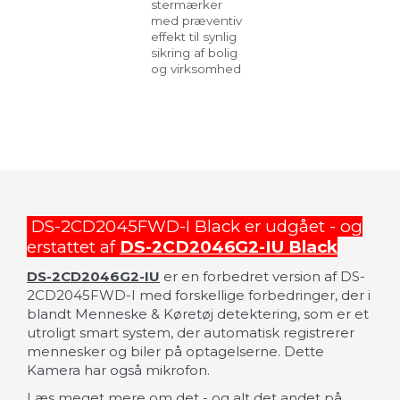
stermærker
med præventiv
effekt til synlig
sikring af bolig
og virksomhed
DS-2CD2045FWD-I Black er udgået - og
erstattet af
DS-2CD2046G2-IU Black
DS-2CD2046G2-IU
er en forbedret version af DS-
2CD2045FWD-I med forskellige forbedringer, der i
blandt Menneske & Køretøj detektering, som er et
utroligt smart system, der automatisk registrerer
mennesker og biler på optagelserne. Dette
Kamera har også mikrofon.
Læs meget mere om det - og alt det andet på