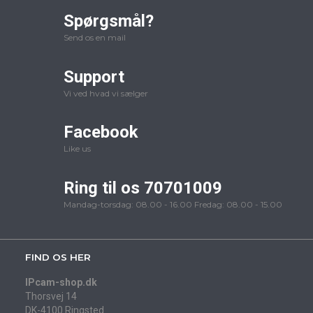
Spørgsmål?
Send os en mail
Support
Vi ved hvad vi sælger
Facebook
Like us
Ring til os 70701009
Mandag-torsdag: 08.00 - 16.00 Fredag: 08.00 - 15.00
FIND OS HER
IPcam-shop.dk
Thorsvej 14
DK-4100 Ringsted