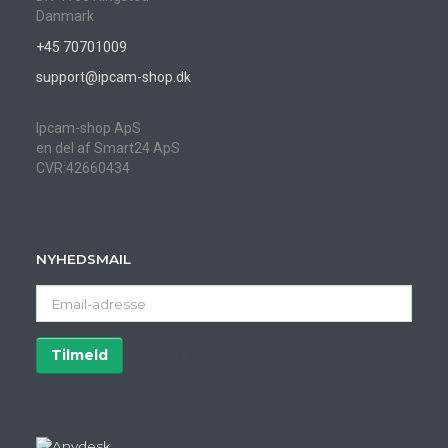
Danmark
+45 70701009
support@ipcam-shop.dk
Ipcam-shop ApS
en del af Smart24 ApS
CVR:42660434
NYHEDSMAIL
Email-
adresse
Tilmeld
Afmeld