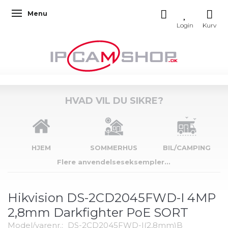
Menu
Skifte navigation
HVAD VIL DU SIKRE?
HJEM
SOMMERHUS
BIL/CAMPING
Flere anvendelseseksempler...
Hikvision DS-2CD2045FWD-I 4MP
2,8mm Darkfighter PoE SORT
Model/varenr.:
DS-2CD2045FWD-I(2,8mm)B