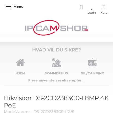
Menu
Skifte navigation
HVAD VIL DU SIKRE?
HJEM
SOMMERHUS
BIL/CAMPING
Flere anvendelseseksempler...
Hikvision DS-2CD2383G0-I 8MP 4K
PoE
Model/varenr.:
DS-2CD2383G0-I(2.8)