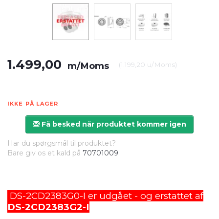
1.499,00
m/Moms
(
1.199,20
u/Moms
)
IKKE PÅ LAGER
Få besked når produktet kommer igen
Har du spørgsmål til produktet?
Bare giv os et kald på
70701009
DS-2CD2383G0-I er udgået - og erstattet af
DS-2CD2383G2-I