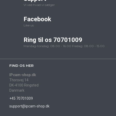
Vi ved hvad vi sælger
Facebook
Like us
Ring til os 70701009
Mandag-torsdag: 08.00 - 16.00 Fredag: 08.00 - 15.00
FIND OS HER
IPcam-shop.dk
Thorsvej 14
DK-4100 Ringsted
Danmark
+45 70701009
support@ipcam-shop.dk