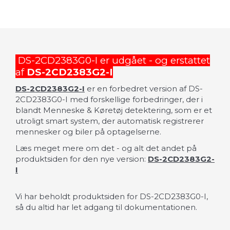
DS-2CD2383G0-I er udgået - og erstattet
af
DS-2CD2383G2-I
DS-2CD2383G2-I
er en forbedret version af DS-
2CD2383G0-I med forskellige forbedringer, der i
blandt Menneske & Køretøj detektering, som er et
utroligt smart system, der automatisk registrerer
mennesker og biler på optagelserne.
Læs meget mere om det - og alt det andet på
produktsiden for den nye version:
DS-2CD2383G2-
I
Vi har beholdt produktsiden for DS-2CD2383G0-I,
så du altid har let adgang til dokumentationen.