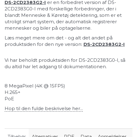
DS-2CD2383G2-I
er en forbedret version af DS-
2CD2383G0-I med forskellige forbedringer, der i
blandt Menneske & Køretøj detektering, som er et
utroligt smart system, der automatisk registrerer
mennesker og biler på optagelserne.
Læs meget mere om det - og alt det andet på
produktsiden for den nye version:
DS-2CD2383G2-I
Vi har beholdt produktsiden for DS-2CD2383G0-I, så
du altid har let adgang til dokumentationen.
8 MegaPixel (4K @ 15FPS)
H.265+
PoE
Hop til den fulde beskrivelse her...
Tilbehør
Alternativer
PDF
Data
Anmeldelser