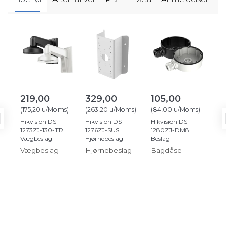
219,00
329,00
105,00
3
(
175,20
u/Moms
)
(
263,20
u/Moms
)
(
84,00
u/Moms
)
(
27
Hikvision DS-
Hikvision DS-
Hikvision DS-
Cat
1273ZJ-130-TRL
1276ZJ-SUS
1280ZJ-DM8
net
Vægbeslag
Hjørnebeslag
Beslag
rul
Vægbeslag
Hjørnebeslag
Bagdåse
Ne
til 
ov
ne
at