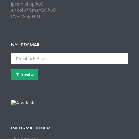
Ipcam-shop ApS
en del af Smart24 ApS
CVR:42660434
NYHEDSMAIL
Email-
adresse
Tilmeld
Afmeld
INFORMATIONER