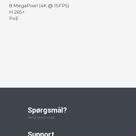
8 MegaPixel (4K @ 15FPS)
H.265+
PoE
Spørgsmål?
Send os en mail
Support