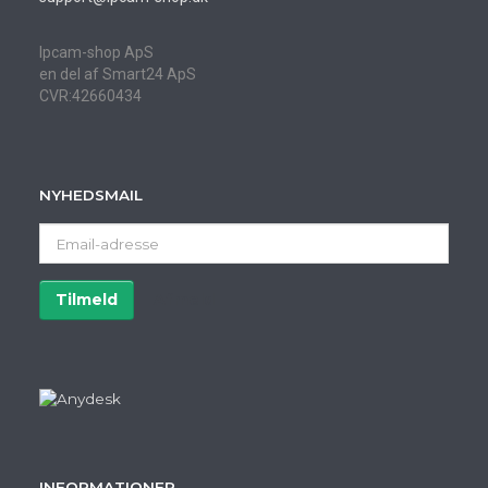
Ipcam-shop ApS
en del af Smart24 ApS
CVR:42660434
NYHEDSMAIL
Email-
adresse
Tilmeld
Afmeld
INFORMATIONER