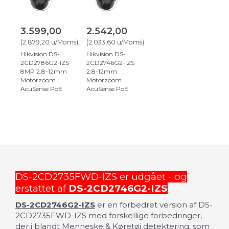
3.599,00
2.542,00
(
2.879,20
u/Moms
)
(
2.033,60
u/Moms
)
Hikvision DS-
Hikvision DS-
2CD2786G2-IZS
2CD2746G2-IZS
8MP 2.8-12mm
2.8-12mm
Motorzoom
Motorzoom
AcuSense PoE
AcuSense PoE
DS-2CD2735FWD-IZS er udgået - og
erstattet af
DS-2CD2746G2-IZS
DS-2CD2746G2-IZS
er en forbedret version af DS-
2CD2735FWD-IZS med forskellige forbedringer,
der i blandt Menneske & Køretøj detektering, som