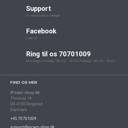
Support
Vi ved hvad vi sælger
Facebook
Like us
Ring til os 70701009
Mandag-torsdag: 08.00 - 16.00 Fredag: 08.00 - 15.00
FIND OS HER
IPcam-shop.dk
Thorsvej 14
DK-4100 Ringsted
Danmark
+45 70701009
support@ipcam-shop.dk