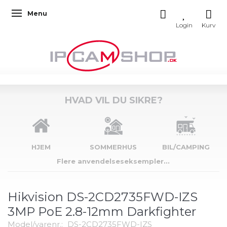
Menu
Skifte navigation
HVAD VIL DU SIKRE?
HJEM
SOMMERHUS
BIL/CAMPING
Flere anvendelseseksempler...
Hikvision DS-2CD2735FWD-IZS
3MP PoE 2.8-12mm Darkfighter
Model/varenr.:
DS-2CD2735FWD-IZS