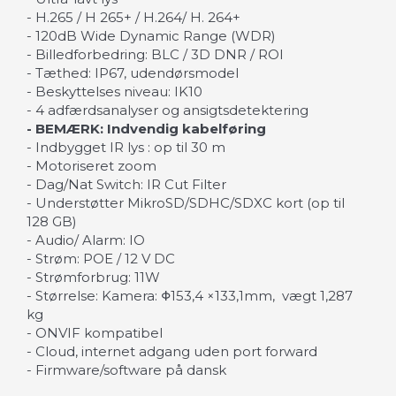
- H.265 / H 265+ / H.264/ H. 264+
- 120dB Wide Dynamic Range (WDR)
- Billedforbedring: BLC / 3D DNR / ROI
- Tæthed: IP67, udendørsmodel
- Beskyttelses niveau: IK10
- 4 adfærdsanalyser og ansigtsdetektering
- BEMÆRK: Indvendig kabelføring
- Indbygget IR lys : op til 30 m
- Motoriseret zoom
- Dag/Nat Switch: IR Cut Filter
- Understøtter MikroSD/SDHC/SDXC kort (op til
128 GB)
- Audio/ Alarm: IO
- Strøm: POE / 12 V DC
- Strømforbrug: 11W
- Størrelse: Kamera: Φ153,4 ×133,1mm, vægt 1,287
kg
- ONVIF kompatibel
- Cloud, internet adgang uden port forward
- Firmware/software på dansk