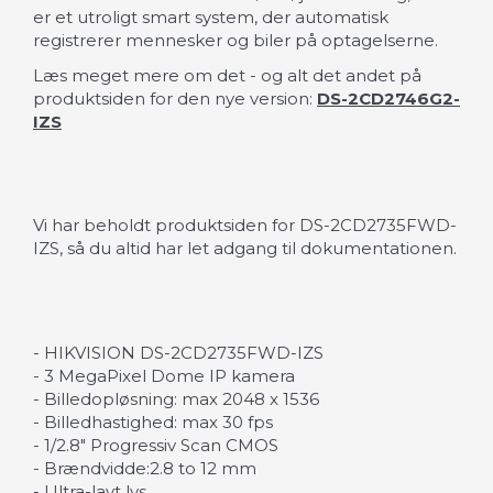
er et utroligt smart system, der automatisk
registrerer mennesker og biler på optagelserne.
Læs meget mere om det - og alt det andet på
produktsiden for den nye version:
DS-2CD2746G2-
IZS
Vi har beholdt produktsiden for DS-2CD2735FWD-
IZS, så du altid har let adgang til dokumentationen.
- HIKVISION DS-2CD2735FWD-IZS
- 3 MegaPixel Dome IP kamera
- Billedopløsning: max 2048 x 1536
- Billedhastighed: max 30 fps
- 1/2.8" Progressiv Scan CMOS
- Brændvidde:2.8 to 12 mm
- Ultra-lavt lys