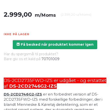
2.999,00
m/Moms
(
2.399,20
u/Moms
)
IKKE PÅ LAGER
Få besked når produktet kommer igen
Har du spørgsmål til produktet?
Bare giv os et kald på
70701009
DS-2CD2735FWD-IZS er udgået - og erstattet
af
DS-2CD2746G2-IZS
DS-2CD2746G2-IZS
er en forbedret version af DS-
2CD2735FWD-IZS med forskellige forbedringer, der i
blandt Menneske & Køretøj detektering, som er et
utroligt smart system, der automatisk registrerer