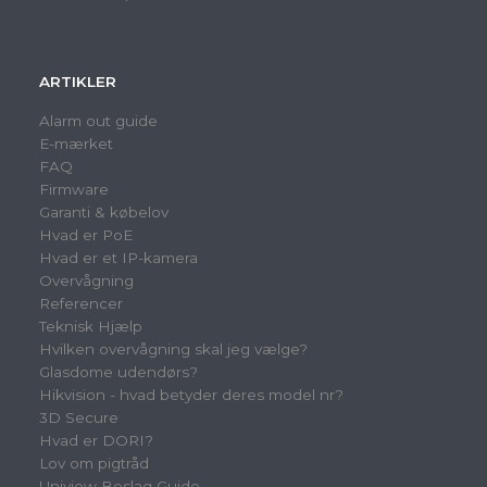
ARTIKLER
Alarm out guide
E-mærket
FAQ
Firmware
Garanti & købelov
Hvad er PoE
Hvad er et IP-kamera
Overvågning
Referencer
Teknisk Hjælp
Hvilken overvågning skal jeg vælge?
Glasdome udendørs?
Hikvision - hvad betyder deres model nr?
3D Secure
Hvad er DORI?
Lov om pigtråd
Uniview Beslag Guide