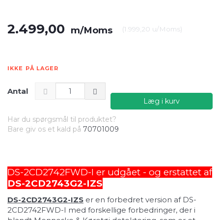
2.499,00
m/Moms
(
1.999,20
u/Moms
)
IKKE PÅ LAGER
Antal
Læg i kurv
Har du spørgsmål til produktet?
Bare giv os et kald på
70701009
DS-2CD2742FWD-I er udgået - og erstattet af
DS-2CD2743G2-IZS
DS-2CD2743G2-IZS
er en forbedret version af DS-
2CD2742FWD-I med forskellige forbedringer, der i