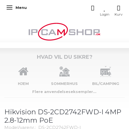
Menu
Skifte navigation
HVAD VIL DU SIKRE?
HJEM
SOMMERHUS
BIL/CAMPING
Flere anvendelseseksempler...
Hikvision DS-2CD2742FWD-I 4MP
2.8-12mm PoE
Model/varenr.:
DS-2CD2742FWD-I