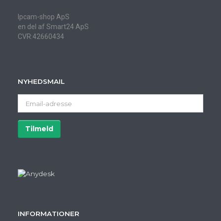
Ipcam-shop ApS
en del af Smart24 ApS
CVR:42660434
NYHEDSMAIL
Email-
adresse
Tilmeld
Afmeld
INFORMATIONER