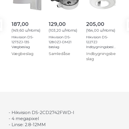
187,00
129,00
205,00
3
(
149,60
u/Moms
)
(
103,20
u/Moms
)
(
164,00
u/Moms
)
(
27
Hikvision DS-
Hikvision DS-
Hikvision DS-
Hik
1273ZJ-135
1280ZJ-DM21
1227ZJ
127
Vægbeslag
beslag
Indbygningsbeslag
Væ
Vægbeslag
Samledåse
Indbygningsbe
Væ
slag
-
Hikvision
DS
-
2CD2742FWD-I
-
4
megapixel
-
Linse:
2.8-12MM