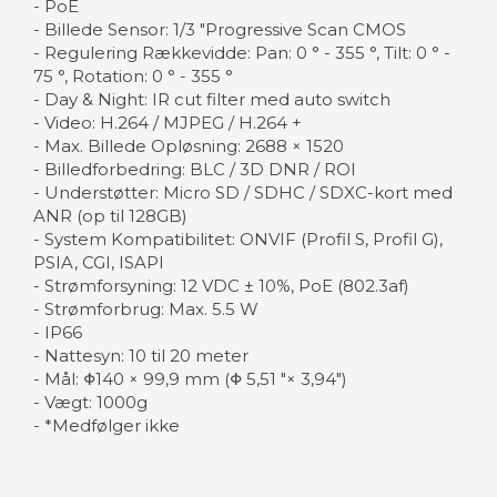
-
PoE
-
Billede
Sensor:
1/3 "
Progressive Scan
CMOS
- Regulering
Rækkevidde
:
Pan
:
0 °
-
355
°
,
Tilt
:
0 °
-
75 °
,
Rotation
:
0
°
-
355
°
-
Day & Night
: IR
cut filter
med auto
switch
- Video
:
H.264
/
MJPEG
/ H.264
+
-
Max
.
Billede
Opløsning:
2688
×
1520
-
Billedforbedring
:
BLC
/
3D
DNR
/
ROI
-
Understøtter
:
Micro
SD / SDHC
/
SDXC-kort
med
ANR
(op til
128GB
)
-
System
Kompatibilitet:
ONVIF
(
Profil
S
,
Profil G
),
PSIA
,
CGI
,
ISAPI
-
Strømforsyning:
12
VDC ±
10
%,
PoE
(
802.3af)
-
Strømforbrug
: Max.
5.5
W
-
IP66
-
Nattesyn
:
10 til
20 meter
-
Mål:
Φ
140
×
99,9
mm (
Φ
5,51
"×
3,94
")
-
Vægt:
1000g
- *Medfølger ikke