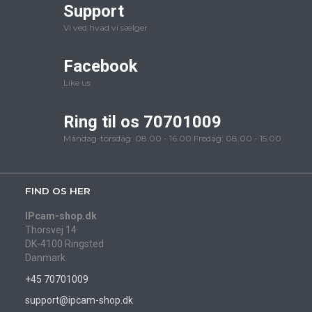
Support
Vi ved hvad vi sælger
Facebook
Like us
Ring til os 70701009
Mandag-torsdag: 08.00 - 16.00 Fredag: 08.00 - 15.00
FIND OS HER
IPcam-shop.dk
Thorsvej 14
DK-4100 Ringsted
Danmark
+45 70701009
support@ipcam-shop.dk