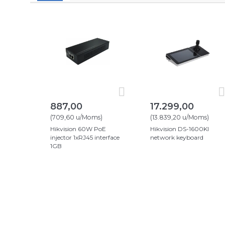
887,00
17.299,00
(
709,60
u/Moms
)
(
13.839,20
u/Moms
)
Hikvision 60W PoE
Hikvision DS-1600KI
injector 1xRJ45 interface
network keyboard
1GB