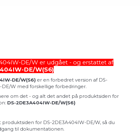
4IW-DE/W er udgået - og erstattet af
404IW-DE/W(S6)
4IW-DE/W(S6)
er en forbedret version af DS-
E/W med forskellige forbedringer.
re om det - og alt det andet på produktsiden for
on:
DS-2DE3A404IW-DE/W(S6)
dt produktsiden for DS-2DE3A404IW-DE/W, så du
 adgang til dokumentationen.