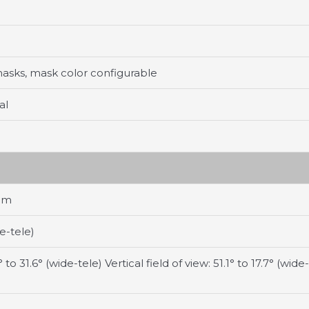
sks, mask color configurable
al
oom
de-tele)
 to 31.6° (wide-tele) Vertical field of view: 51.1° to 17.7° (wide