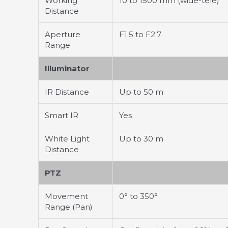
Working
10 to 1500 mm (wide-tele)
Distance
Aperture
F1.5 to F2.7
Range
Illuminator
IR Distance
Up to 50 m
Smart IR
Yes
White Light
Up to 30 m
Distance
PTZ
Movement
0° to 350°
Range (Pan)