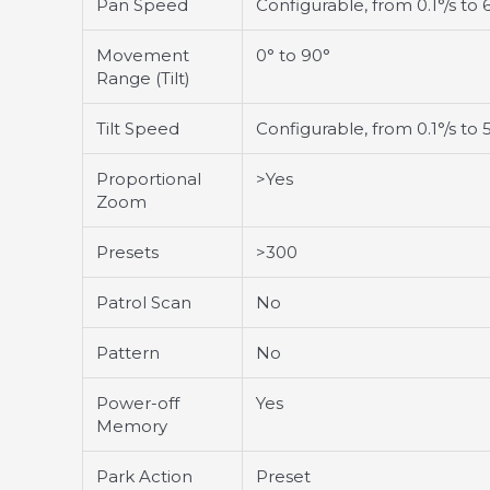
Pan Speed
Configurable, from 0.1°/s to 
Movement
0° to 90°
Range (Tilt)
Tilt Speed
Configurable, from 0.1°/s to 
Proportional
>Yes
Zoom
Presets
>300
Patrol Scan
No
Pattern
No
Power-off
Yes
Memory
Park Action
Preset