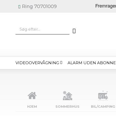
Ring 70701009
VIDEOOVERVÅGNING
ALARM UDEN ABONN
HJEM
SOMMERHUS
BIL/CAMPING