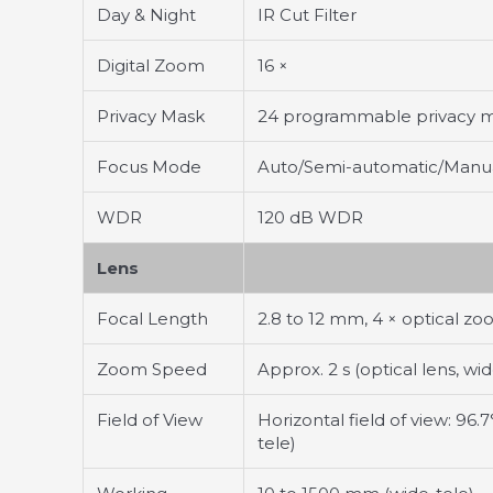
Day & Night
IR Cut Filter
Digital Zoom
16 ×
Privacy Mask
24 programmable privacy ma
Focus Mode
Auto/Semi-automatic/Manu
WDR
120 dB WDR
Lens
Focal Length
2.8 to 12 mm, 4 × optical z
Zoom Speed
Approx. 2 s (optical lens, wi
Field of View
Horizontal field of view: 96.7°
tele)