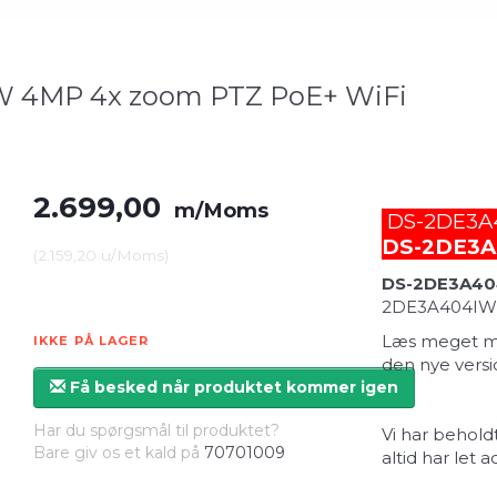
W 4MP 4x zoom PTZ PoE+ WiFi
2.699,00
m/Moms
DS-2DE3A40
DS-2DE3A
(
2.159,20
u/Moms
)
DS-2DE3A40
2DE3A404IW-D
Læs meget me
IKKE PÅ LAGER
den nye versi
Få besked når produktet kommer igen
Har du spørgsmål til produktet?
Vi har behol
Bare giv os et kald på
70701009
altid har let