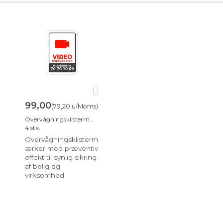
99,00
(
79,20
u/Moms
)
Overvågningsklistermærker
4 stk.
Overvågningsklisterm
ærker med præventiv
effekt til synlig sikring
af bolig og
virksomhed