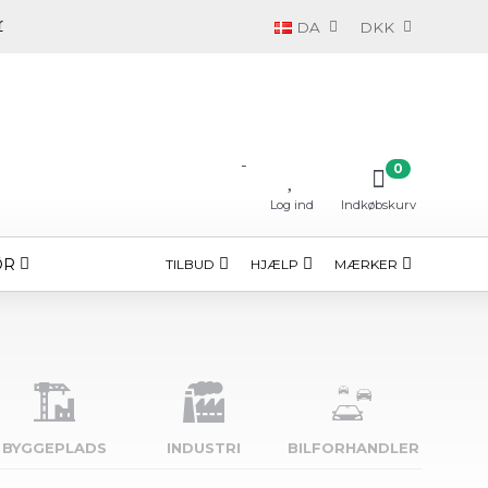
DA
DKK
-
0
Log ind
Indkøbskurv
ØR
TILBUD
HJÆLP
MÆRKER
BYGGE­PLADS
INDUSTRI
BILFORHANDLER