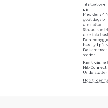
Til situatione
på.
Med dens 4 Me
godt dags bil
om natten.
Strobe kan bl
eller tale bes
Den indbygget
høre lyd på liv
Da kameraet o
steder.
Kan tilgås f
Hik-Connect,
Understøtter 
Hop til den fu