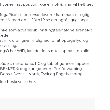
r hvor en fast position ikke er nok & man vil helt tæt
gaPixel billedsensor leverer kameraet et rigtig
lede & med op til 50m IR se det også rigtig langt
inke som advarselsblink & højtaler afgive sirenelyd
keder.
 mikrofon giver mulighed for at optage lyd, og
e visning.
gså har WiFi, kan det let sættes op næsten alle
ra både smartphone, PC og tablet gennem appen
 BEMÆRK: dog kun gennem Portforwarding.
Dansk, Svensk, Norsk, Tysk og Engelsk sprog.
lde beskrivelse her...