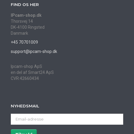
FIND OS HER
IPcam-shop.dk
Thorsvej 14
DK-4100 Ringsted
Danmark
+45 70701009
support@ipcam-shop.dk
Ipcam-shop ApS
en del af Smart24 ApS
CVR:42660434
NYHEDSMAIL
Email-
adresse