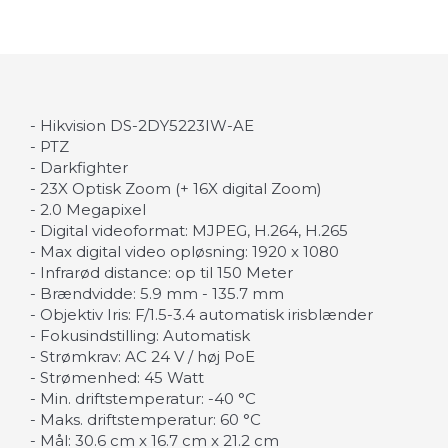
- Hikvision DS-2DY5223IW-AE
- PTZ
- Darkfighter
- 23X Optisk Zoom (+ 16X digital Zoom)
- 2.0 Megapixel
- Digital videoformat: MJPEG, H.264, H.265
- Max digital video opløsning: 1920 x 1080
- Infrarød distance: op til 150 Meter
- Brændvidde: 5.9 mm - 135.7 mm
- Objektiv Iris: F/1.5-3.4 automatisk irisblænder
- Fokusindstilling: Automatisk
- Strømkrav: AC 24 V / høj PoE
- Strømenhed: 45 Watt
- Min. driftstemperatur: -40 °C
- Maks. driftstemperatur: 60 °C
- Mål: 30.6 cm x 16.7 cm x 21.2 cm