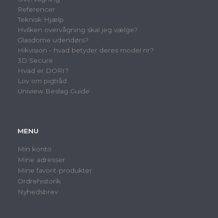
Referencer
Teknisk Hjælp
Hvilken overvågning skal jeg vælge?
Glasdome udendørs?
Hikvision - hvad betyder deres model nr?
3D Secure
Hvad er DORI?
Lov om pigtråd
Uniview Beslag Guide
MENU
Min konto
Mine adresser
Mine favorit-produkter
Ordrehistorik
Nyhedsbrev