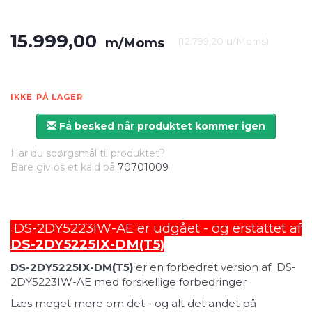
15.999,00
m/Moms
(
12.799,20
u/Moms
)
IKKE PÅ LAGER
Få besked når produktet kommer igen
Har du spørgsmål til produktet?
Bare giv os et kald på
70701009
DS-2DY5223IW-AE er udgået - og erstattet af
DS-2DY5225IX-DM(T5)
DS-2DY5225IX-DM(T5)
er en forbedret version af DS-
2DY5223IW-AE med forskellige forbedringer
Læs meget mere om det - og alt det andet på