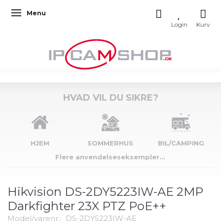
Menu
Skifte navigation
HVAD VIL DU SIKRE?
HJEM
SOMMERHUS
BIL/CAMPING
Flere anvendelseseksempler...
Hikvision DS-2DY5223IW-AE 2MP
Darkfighter 23X PTZ PoE++
Model/varenr.:
DS-2DY5223IW-AE