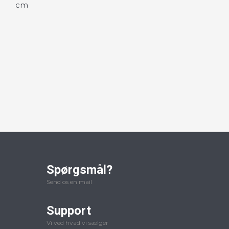
cm
Spørgsmål?
Send os en mail
Support
Vi ved hvad vi sælger