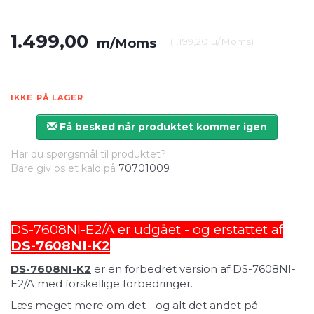
1.499,00
m/Moms
(
1.199,20
u/Moms
)
IKKE PÅ LAGER
Få besked når produktet kommer igen
Har du spørgsmål til produktet?
Bare giv os et kald på
70701009
DS-7608NI-E2/A er udgået - og erstattet af
DS-7608NI-K2
DS-7608NI-K2
er en forbedret version af DS-7608NI-
E2/A med forskellige forbedringer.
Læs meget mere om det - og alt det andet på