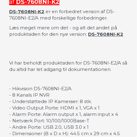
af
DS-7608NI-K2
DS-7608NI-K2
er en forbedret version af DS-
7608NI-E2/A med forskellige forbedringer.
Læs meget mere om det - og alt det andet på
produktsiden for den nye version:
DS-7608NI-K2
Vi har beholdt produktsiden for DS-7608NI-E2/A så
du altid har let adgang til dokumentationen.
- Hikvision DS-7608NI-E2/A
- 8 Kanals IP NVR
- Understøttede IP Kameraer: 8 stk.
- Video Output Porte: HDMI x 1, VGA x 1
- Alarm Porte: Alarm output x 1, alarm input x 4
- Netværk Port: 10/100/1000Base-T
- Andre Porte: USB 2.0, USB 3.0 x 1
- Dimensioner (B x D x H): 44.5 cm x 29 cm x 4.5