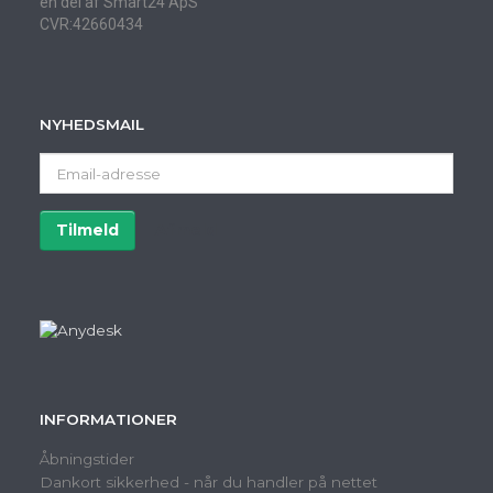
en del af Smart24 ApS
CVR:42660434
NYHEDSMAIL
Email-
adresse
Tilmeld
Afmeld
INFORMATIONER
Åbningstider
Dankort sikkerhed - når du handler på nettet